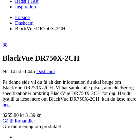
Bedst I Test
Inspiration
Forside
Dashcam
BlackVue DR750X-2CH
88
BlackVue DR750X-2CH
Nr. 14 ud af 44 i
Dashcam
På denne side vil du få alt den information du skal bruge om
BlackVue DR750X-2CH. Vi har samlet alle priser, anmeldelser og
specifikationer omkring BlackVue DR750X-2CH for dig. Har du
lyst til at læse mere om BlackVue DR750X-2CH, kan du læse mere
her.
3255.80 kr
3139 kr
Gå til forhandler
Giv din mening om produktet