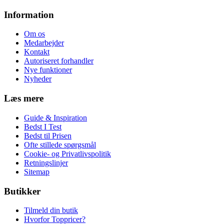
Information
Om os
Medarbejder
Kontakt
Autoriseret forhandler
Nye funktioner
Nyheder
Læs mere
Guide & Inspiration
Bedst I Test
Bedst til Prisen
Ofte stillede spørgsmål
Cookie- og Privatlivspolitik
Retningslinjer
Sitemap
Butikker
Tilmeld din butik
Hvorfor Toppricer?