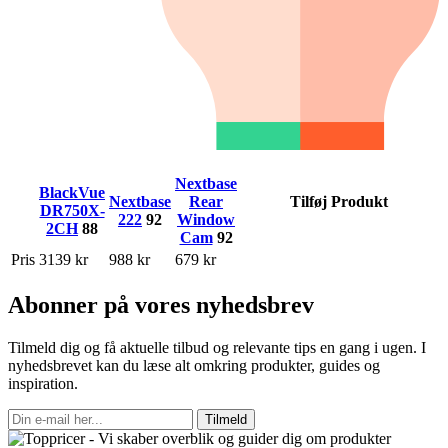
Nextbase
BlackVue
Nextbase
Rear
Tilføj Produkt
DR750X-
222
92
Window
2CH
88
Cam
92
Pris
3139 kr
988 kr
679 kr
Abonner på vores nyhedsbrev
Tilmeld dig og få aktuelle tilbud og relevante tips en gang i ugen. I
nyhedsbrevet kan du læse alt omkring produkter, guides og
inspiration.
Tilmeld