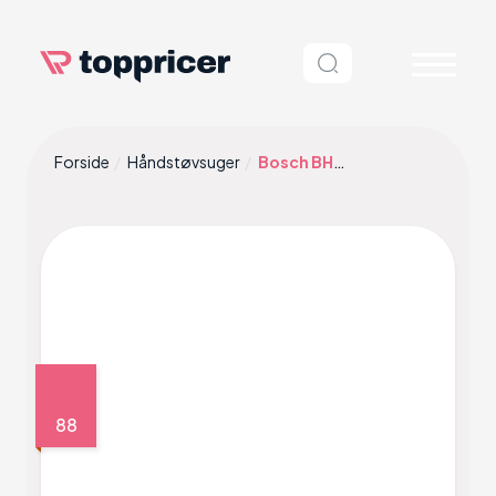
Forside
Håndstøvsuger
Bosch BHN16L
88