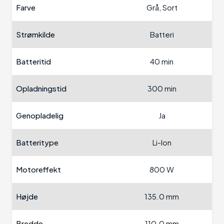
Farve
Grå, Sort
Strømkilde
Batteri
Batteritid
40 min
Opladningstid
300 min
Genopladelig
Ja
Batteritype
Li-Ion
Motoreffekt
800 W
Højde
135.0 mm
Bredde
110.0 mm