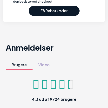
den bedste ved checkout
Få Rabatkoder
Anmeldelser
Brugere
Video
4.3
ud af
9724
brugere