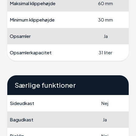
Maksimal klippehøjde
60 mm
Minimum klippehøjde
30 mm
Opsamler
Ja
Opsamlerkapacitet
31 liter
Særlige funktioner
Sideudkast
Nej
Bagudkast
Ja
Bioklip
Nej