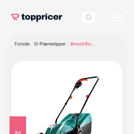
Forside
El-Plæneklipper
Bosch Rotak 32
86