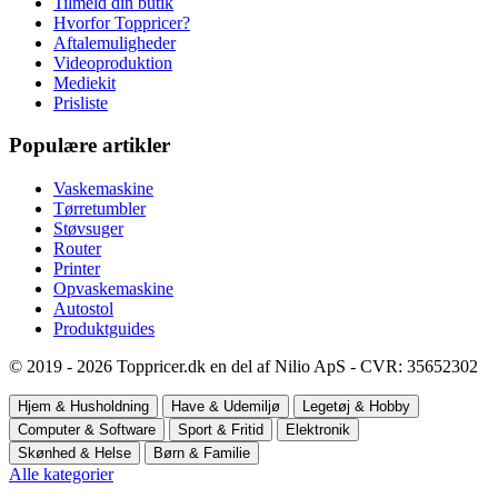
Tilmeld din butik
Hvorfor Toppricer?
Aftalemuligheder
Videoproduktion
Mediekit
Prisliste
Populære artikler
Vaskemaskine
Tørretumbler
Støvsuger
Router
Printer
Opvaskemaskine
Autostol
Produktguides
© 2019 - 2026 Toppricer.dk en del af Nilio ApS - CVR: 35652302
Hjem & Husholdning
Have & Udemiljø
Legetøj & Hobby
Computer & Software
Sport & Fritid
Elektronik
Skønhed & Helse
Børn & Familie
Alle kategorier