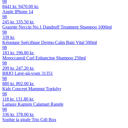
98
8441 kr.
9470.00 kr.
Apple IPhone 14
98
245 kr.
335.50 kr.
Grazette Neccin No.1 Dandruff Treatment Shampoo 1000ml
98
339 kr.
Kérastase Spécifique Dermo-Calm Bain Vital 500ml
98
183 kr.
196.80 kr.
Moroccanoil Curl Enhancing Shampoo 250ml
98
209 kr.
247.20 kr.
BRIO Lære-gå-vogn 31351
98
880 kr.
892.00 kr.
Kids Concept Mammut Trækdyr
98
118 kr.
131.80 kr.
Lamaze Kaptajn Calamari Rangle
98
336 kr.
378.00 kr.
Sophie la girafe Trio Gift Box