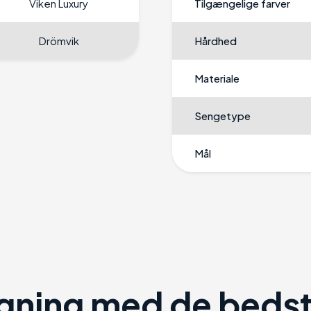
Viken Luxury
Tilgængelige farver
Drömvik
Hårdhed
Materiale
Sengetype
Mål
ning med de bedste