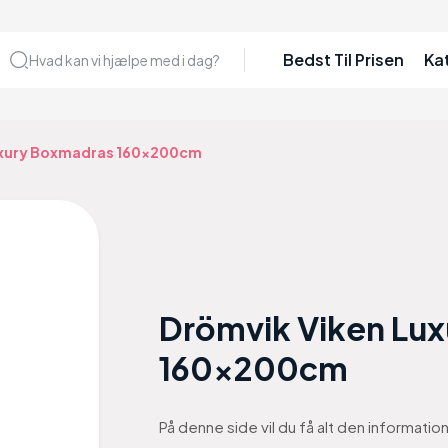
Bedst Til Prisen
Ka
Hvad kan vi hjælpe med i dag?
uxury Boxmadras 160x200cm
Drömvik Viken Lu
160x200cm
På denne side vil du få alt den informati