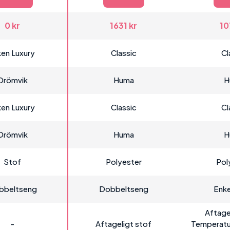
0 kr
1631 kr
10
ken Luxury
Classic
Cl
Drömvik
Huma
H
ken Luxury
Classic
Cl
Drömvik
Huma
H
Stof
Polyester
Pol
bbeltseng
Dobbeltseng
Enke
Aftage
-
Aftageligt stof
Temperatu