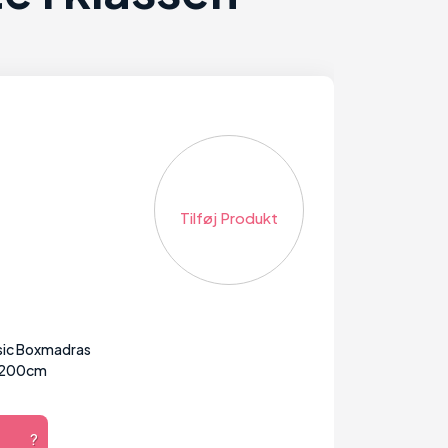
Tilføj Produkt
sic Boxmadras
200cm
?