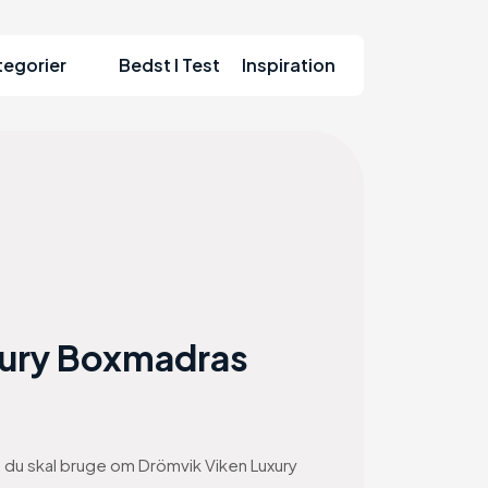
tegorier
Bedst I Test
Inspiration
xury Boxmadras
on du skal bruge om Drömvik Viken Luxury