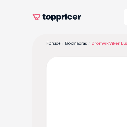
Forside
Boxmadras
Drömvik Viken L