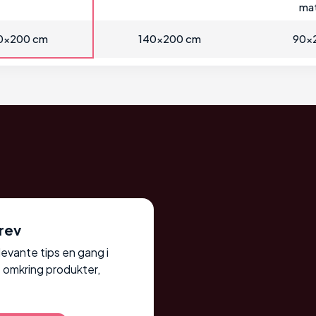
mat
0x200 cm
140x200 cm
90x
rev
elevante tips en gang i
 omkring produkter,