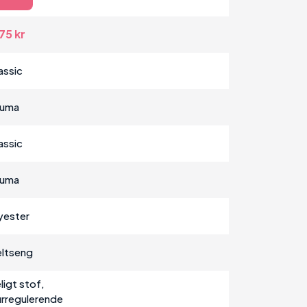
75 kr
assic
uma
assic
uma
yester
ltseng
ligt stof,
rregulerende