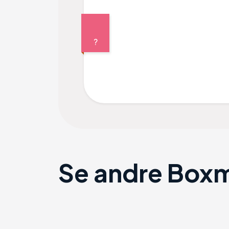
?
Se andre Box