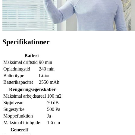
Specifikationer
Batteri
Maksimal driftstid
90 min
Opladningstid
240 min
Batteritype
Li-ion
Batterikapacitet
2550 mAh
Rengøringsegenskaber
Maksimal arbejdsareal
100 m2
Støjniveau
70 dB
Sugestyrke
500 Pa
Moppefunktion
Ja
Maksimal trinhøjde
1.6 cm
Generelt