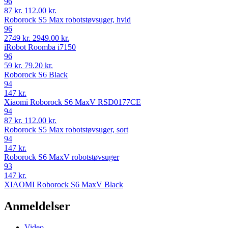
96
87 kr.
112.00 kr.
Roborock S5 Max robotstøvsuger, hvid
96
2749 kr.
2949.00 kr.
iRobot Roomba i7150
96
59 kr.
79.20 kr.
Roborock S6 Black
94
147 kr.
Xiaomi Roborock S6 MaxV RSD0177CE
94
87 kr.
112.00 kr.
Roborock S5 Max robotstøvsuger, sort
94
147 kr.
Roborock S6 MaxV robotstøvsuger
93
147 kr.
XIAOMI Roborock S6 MaxV Black
Anmeldelser
Video