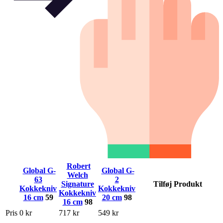
Robert
Global G-
Global G-
Welch
63
2
Signature
Tilføj Produkt
Kokkekniv
Kokkekniv
Kokkekniv
16 cm
59
20 cm
98
16 cm
98
Pris
0 kr
717 kr
549 kr