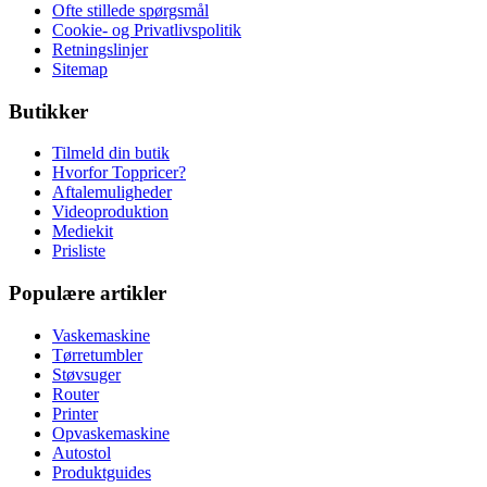
Ofte stillede spørgsmål
Cookie- og Privatlivspolitik
Retningslinjer
Sitemap
Butikker
Tilmeld din butik
Hvorfor Toppricer?
Aftalemuligheder
Videoproduktion
Mediekit
Prisliste
Populære artikler
Vaskemaskine
Tørretumbler
Støvsuger
Router
Printer
Opvaskemaskine
Autostol
Produktguides