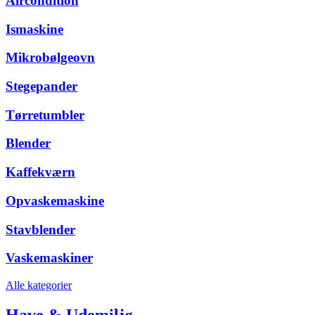
Aircondition
Ismaskine
Mikrobølgeovn
Stegepander
Tørretumbler
Blender
Kaffekværn
Opvaskemaskine
Stavblender
Vaskemaskiner
Alle kategorier
Have & Udemiljø