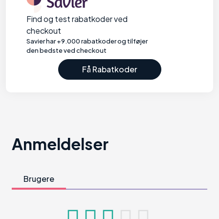
Find og test rabatkoder ved
checkout
Savier har +9.000 rabatkoder og tilføjer
den bedste ved checkout
Få Rabatkoder
Anmeldelser
Brugere