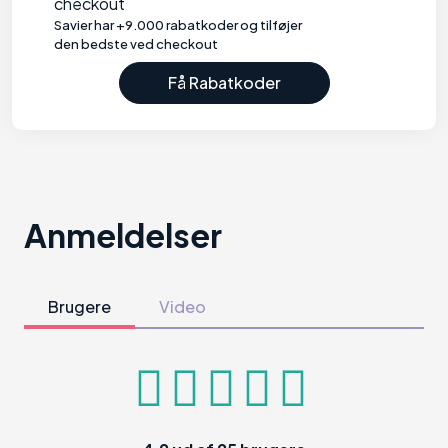
checkout
Savier har +9.000 rabatkoder og tilføjer
den bedste ved checkout
Få Rabatkoder
Anmeldelser
Brugere
Video