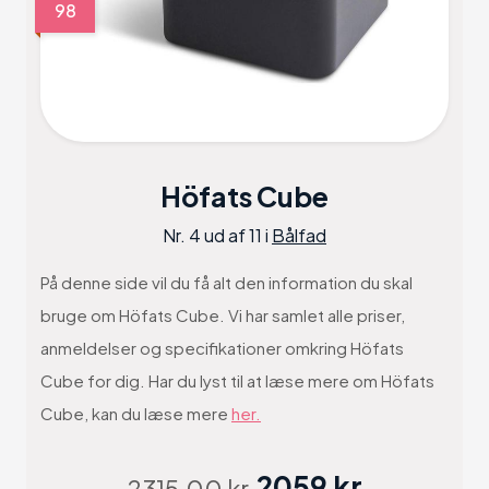
98
Höfats Cube
Nr. 4 ud af 11 i
Bålfad
På denne side vil du få alt den information du skal
bruge om Höfats Cube. Vi har samlet alle priser,
anmeldelser og specifikationer omkring Höfats
Cube for dig. Har du lyst til at læse mere om Höfats
Cube, kan du læse mere
her.
2059 kr
2315.00 kr