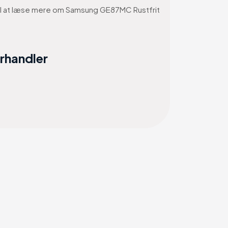
t til at læse mere om Samsung GE87MC Rustfrit
orhandler