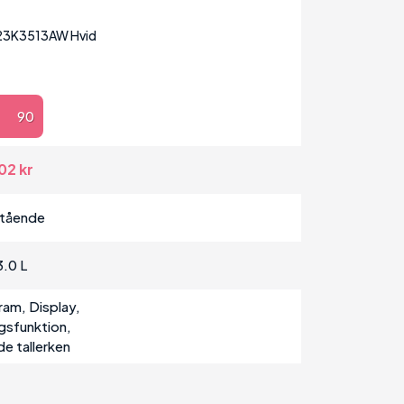
3K3513AW Hvid
90
02 kr
stående
3.0 L
am, Display,
gsfunktion,
e tallerken