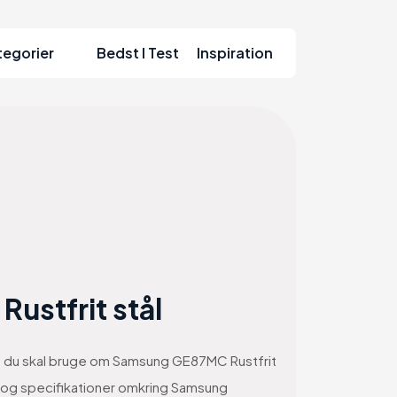
tegorier
Bedst I Test
Inspiration
stfrit stål
ion du skal bruge om Samsung GE87MC Rustfrit
ser og specifikationer omkring Samsung