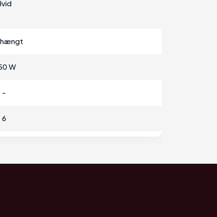
vid
ehængt
50 W
-
6