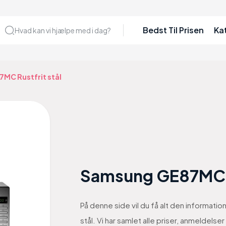
Bedst Til Prisen
Ka
Hvad kan vi hjælpe med i dag?
MC Rustfrit stål
Samsung GE87MC Ru
På denne side vil du få alt den informat
stål. Vi har samlet alle priser, anmeldel