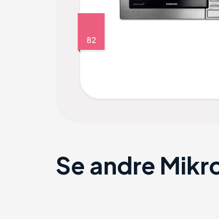
82
Se andre Mikr