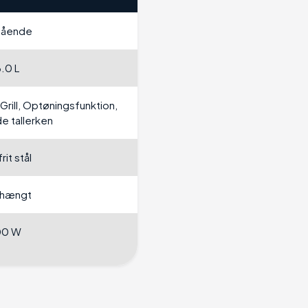
stående
.0 L
Grill, Optøningsfunktion,
e tallerken
rit stål
ehængt
00 W