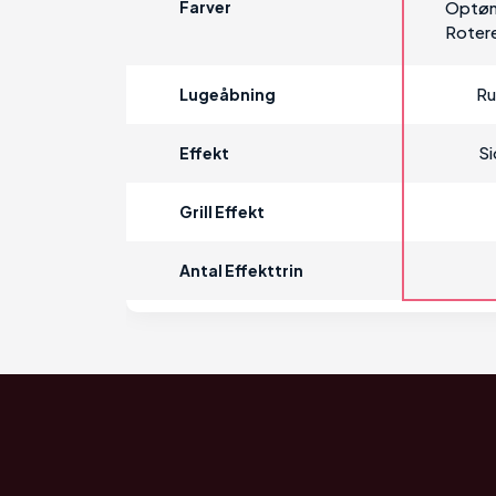
Farver
Optøn
Rotere
Ru
Lugeåbning
S
Effekt
Grill Effekt
Antal Effekttrin