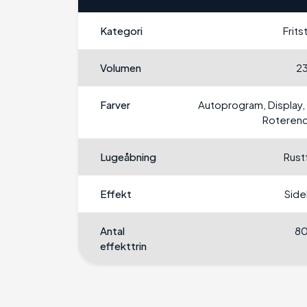
Kategori
Frit
Volumen
23
Farver
Autoprogram, Display, 
Roterend
Lugeåbning
Rustf
Effekt
Sid
Antal
8
effekttrin