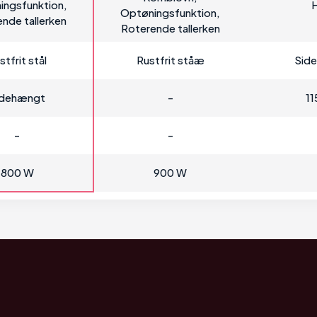
ingsfunktion,
H
Optøningsfunktion,
nde tallerken
Roterende tallerken
stfrit stål
Rustfrit ståæ
Sid
idehængt
-
11
-
-
800 W
900 W