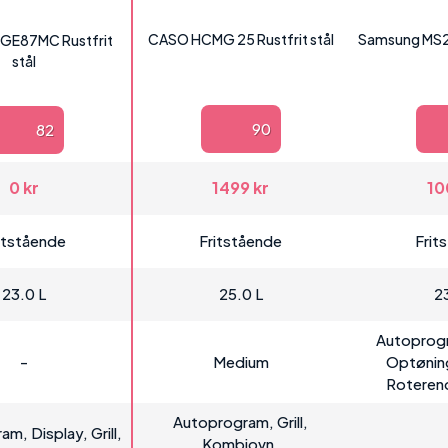
CASO HCMG 25 Rustfrit stål
Samsung MS2
GE87MC Rustfrit
stål
90
82
0 kr
1499 kr
10
itstående
Fritstående
Frit
23.0 L
25.0 L
2
Autoprogr
-
Medium
Optønin
Roterend
Autoprogram, Grill,
m, Display, Grill,
Kombiovn,