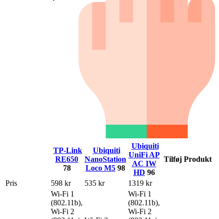
Ubiquiti
TP-Link
Ubiquiti
UniFi AP
RE650
NanoStation
Tilføj Produkt
AC IW
78
Loco M5
98
HD
96
Pris
598 kr
535 kr
1319 kr
Wi-Fi 1
Wi-Fi 1
(802.11b),
(802.11b),
Wi-Fi 2
Wi-Fi 2