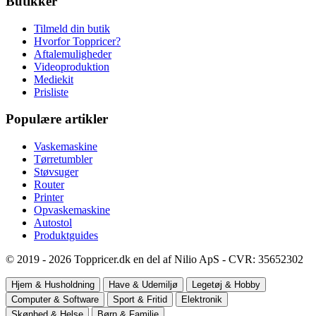
Butikker
Tilmeld din butik
Hvorfor Toppricer?
Aftalemuligheder
Videoproduktion
Mediekit
Prisliste
Populære artikler
Vaskemaskine
Tørretumbler
Støvsuger
Router
Printer
Opvaskemaskine
Autostol
Produktguides
© 2019 - 2026 Toppricer.dk en del af Nilio ApS - CVR: 35652302
Hjem & Husholdning
Have & Udemiljø
Legetøj & Hobby
Computer & Software
Sport & Fritid
Elektronik
Skønhed & Helse
Børn & Familie