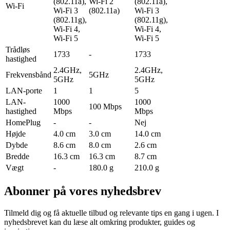
(802.11a),
Wi-Fi 2
(802.11a),
Wi-Fi
Wi-Fi 3
(802.11a)
Wi-Fi 3
(802.11g),
(802.11g),
Wi-Fi 4,
Wi-Fi 4,
Wi-Fi 5
Wi-Fi 5
Trådløs
1733
-
1733
hastighed
2.4GHz,
2.4GHz,
Frekvensbånd
5GHz
5GHz
5GHz
LAN-porte
1
1
5
LAN-
1000
1000
100 Mbps
hastighed
Mbps
Mbps
HomePlug
-
-
Nej
Højde
4.0 cm
3.0 cm
14.0 cm
Dybde
8.6 cm
8.0 cm
2.6 cm
Bredde
16.3 cm
16.3 cm
8.7 cm
Vægt
-
180.0 g
210.0 g
Abonner på vores nyhedsbrev
Tilmeld dig og få aktuelle tilbud og relevante tips en gang i ugen. I
nyhedsbrevet kan du læse alt omkring produkter, guides og