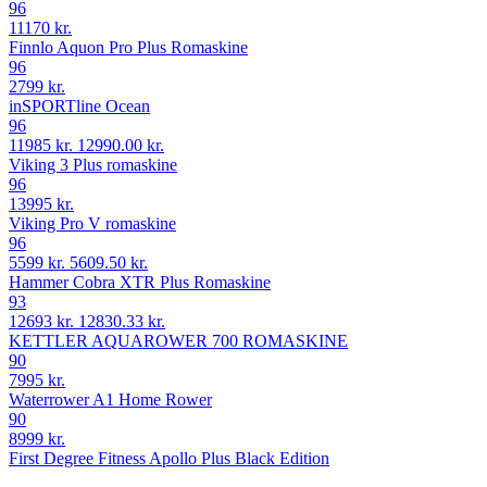
96
11170 kr.
Finnlo Aquon Pro Plus Romaskine
96
2799 kr.
inSPORTline Ocean
96
11985 kr.
12990.00 kr.
Viking 3 Plus romaskine
96
13995 kr.
Viking Pro V romaskine
96
5599 kr.
5609.50 kr.
Hammer Cobra XTR Plus Romaskine
93
12693 kr.
12830.33 kr.
KETTLER AQUAROWER 700 ROMASKINE
90
7995 kr.
Waterrower A1 Home Rower
90
8999 kr.
First Degree Fitness Apollo Plus Black Edition