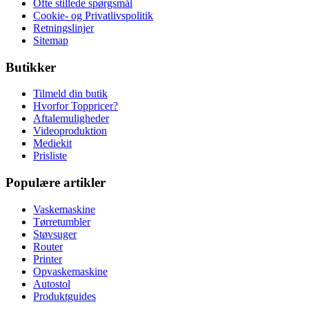
Ofte stillede spørgsmål
Cookie- og Privatlivspolitik
Retningslinjer
Sitemap
Butikker
Tilmeld din butik
Hvorfor Toppricer?
Aftalemuligheder
Videoproduktion
Mediekit
Prisliste
Populære artikler
Vaskemaskine
Tørretumbler
Støvsuger
Router
Printer
Opvaskemaskine
Autostol
Produktguides