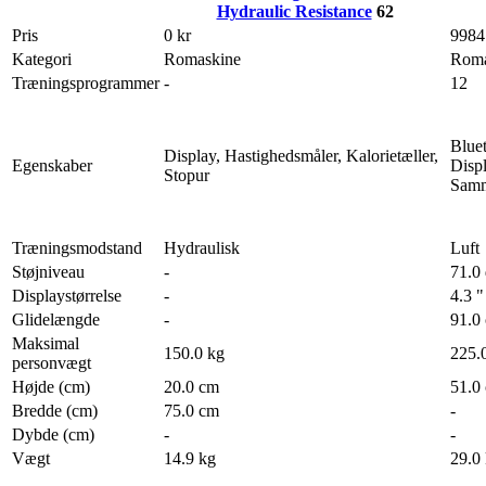
Hydraulic Resistance
62
Pris
0 kr
9984
Kategori
Romaskine
Roma
Træningsprogrammer
-
12
Bluet
Display, Hastighedsmåler, Kalorietæller,
Egenskaber
Displ
Stopur
Samm
Træningsmodstand
Hydraulisk
Luft
Støjniveau
-
71.0
Displaystørrelse
-
4.3 "
Glidelængde
-
91.0
Maksimal
150.0 kg
225.
personvægt
Højde (cm)
20.0 cm
51.0
Bredde (cm)
75.0 cm
-
Dybde (cm)
-
-
Vægt
14.9 kg
29.0