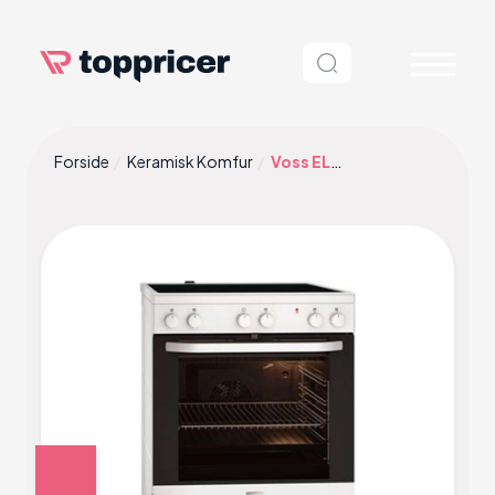
Forside
Keramisk Komfur
Voss ELK13001HV Hvid