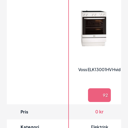
Voss ELK13001HV Hvid
92
0 kr
Pris
Elektrisk
Kategori