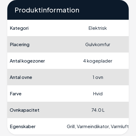
Produktinformation
Kategori
Elektrisk
Placering
Gulvkomfur
Antal kogezoner
4 kogeplader
Antal ovne
1 ovn
Farve
Hvid
Ovnkapacitet
74.0 L
Egenskaber
Grill, Varmeindikator, Varmluft