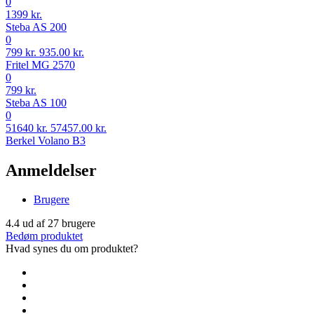
0
1399 kr.
Steba AS 200
0
799 kr.
935.00 kr.
Fritel MG 2570
0
799 kr.
Steba AS 100
0
51640 kr.
57457.00 kr.
Berkel Volano B3
Anmeldelser
Brugere
4.4
ud af
27
brugere
Bedøm produktet
Hvad synes du om produktet?