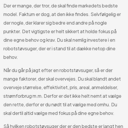
Der er mange, der tror, de skal finde markedets bedste
model. Faktum er dog, at den ikke findes. Selvfølgelig er
der nogle, der klarer sig bedre end andre på nogle
punkter. Det vigtigste er helt sikkert at holde fokus på
dine egne behov og krav. Du skal nemlig investere i en
robotstøvsuger, der er i stand til at dække netop dine
behov.
Når du går på jagt efter en robotstøvsuger, så er der
mange faktorer, der skal overvejes. Du skal blandt andet
overveje størrelse, effektivitet, pris, areal, anmeldelser,
strømforbrug m.m. Derfor er det ikke helt nemt at vælge
den rette, derfor er du nødt til at vælge med omhu. Du
skal dertil altid vælge med fokus på dine egne behov.
Så hvilken robotstøvsuger der er den bedste er langt hen