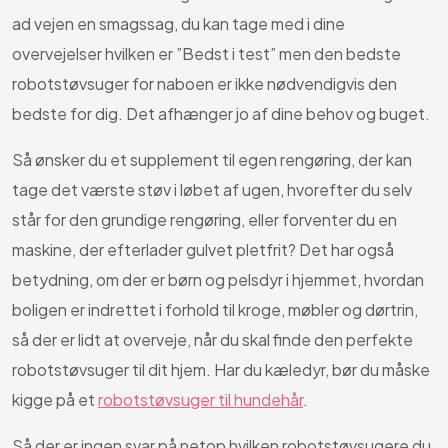
ad vejen en smagssag, du kan tage med i dine
overvejelser hvilken er ”Bedst i test” men den bedste
robotstøvsuger for naboen er ikke nødvendigvis den
bedste for dig. Det afhænger jo af dine behov og buget.
Så ønsker du et supplement til egen rengøring, der kan
tage det værste støv i løbet af ugen, hvorefter du selv
står for den grundige rengøring, eller forventer du en
maskine, der efterlader gulvet pletfrit? Det har også
betydning, om der er børn og pelsdyr i hjemmet, hvordan
boligen er indrettet i forhold til kroge, møbler og dørtrin,
så der er lidt at overveje, når du skal finde den perfekte
robotstøvsuger til dit hjem. Har du kæledyr, bør du måske
kigge på et
robotstøvsuger til hundehår
.
Så der er ingen svar på netop hvilken robotstøvsugere du