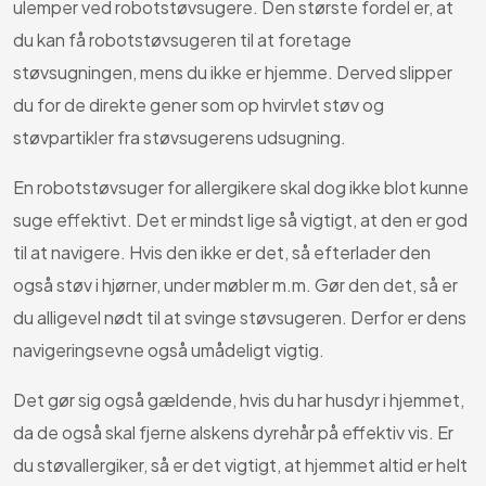
ulemper ved robotstøvsugere. Den største fordel er, at
du kan få robotstøvsugeren til at foretage
støvsugningen, mens du ikke er hjemme. Derved slipper
du for de direkte gener som op hvirvlet støv og
støvpartikler fra støvsugerens udsugning.
En robotstøvsuger for allergikere skal dog ikke blot kunne
suge effektivt. Det er mindst lige så vigtigt, at den er god
til at navigere. Hvis den ikke er det, så efterlader den
også støv i hjørner, under møbler m.m. Gør den det, så er
du alligevel nødt til at svinge støvsugeren. Derfor er dens
navigeringsevne også umådeligt vigtig.
Det gør sig også gældende, hvis du har husdyr i hjemmet,
da de også skal fjerne alskens dyrehår på effektiv vis. Er
du støvallergiker, så er det vigtigt, at hjemmet altid er helt