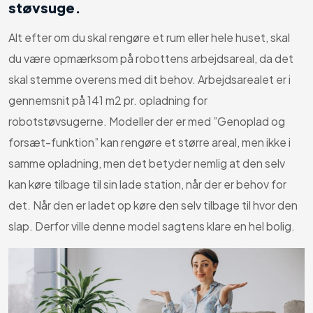
støvsuge.
Alt efter om du skal rengøre et rum eller hele huset, skal
du være opmærksom på robottens arbejdsareal, da det
skal stemme overens med dit behov. Arbejdsarealet er i
gennemsnit på 141 m2 pr. opladning for
robotstøvsugerne. Modeller der er med ”Genoplad og
forsæt-funktion” kan rengøre et større areal, men ikke i
samme opladning, men det betyder nemlig at den selv
kan køre tilbage til sin lade station, når der er behov for
det. Når den er ladet op køre den selv tilbage til hvor den
slap. Derfor ville denne model sagtens klare en hel bolig.