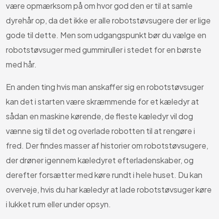
være opmærksom på om hvor god den er til at samle
dyrehår op, da det ikke er alle robotstøvsugere der er lige
gode til dette. Men som udgangspunkt bør du vælge en
robotstøvsuger med gummiruller i stedet for en børste
med hår.
En anden ting hvis man anskaffer sig en robotstøvsuger
kan det i starten være skræmmende for et kæledyr at
sådan en maskine kørende, de fleste kæledyr vil dog
vænne sig til det og overlade robotten til at rengøre i
fred. Der findes masser af historier om robotstøvsugere,
der drøner igennem kæledyret efterladenskaber, og
derefter forsætter med køre rundt i hele huset. Du kan
overveje, hvis du har kæledyr at lade robotstøvsuger køre
i lukket rum eller under opsyn.