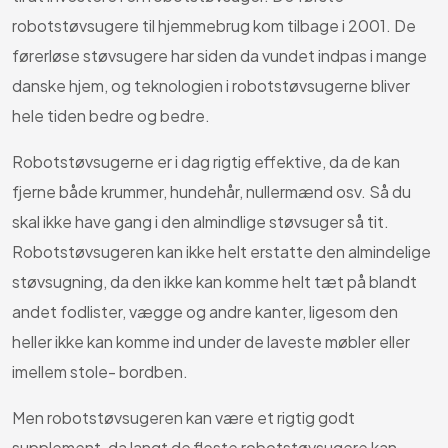
robotstøvsugere til hjemmebrug kom tilbage i 2001. De
førerløse støvsugere har siden da vundet indpas i mange
danske hjem, og teknologien i robotstøvsugerne bliver
hele tiden bedre og bedre.
Robotstøvsugerne er i dag rigtig effektive, da de kan
fjerne både krummer, hundehår, nullermænd osv. Så du
skal ikke have gang i den almindlige støvsuger så tit.
Robotstøvsugeren kan ikke helt erstatte den almindelige
støvsugning, da den ikke kan komme helt tæt på blandt
andet fodlister, vægge og andre kanter, ligesom den
heller ikke kan komme ind under de laveste møbler eller
imellem stole- bordben.
Men robotstøvsugeren kan være et rigtig godt
supplement, da langt de fleste robotstøvsugere kan