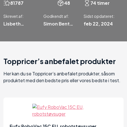
81787
48
74 timer
Skrevet af:
Godkendt af:
Sidst opdateret:
Lisbeth
Simon Bent
feb 22, 2024
Kjærgaard
Rasmussen
Toppricer’s anbefalet produkter
Her kan du se Toppricer’s anbefalet produkter, såsom
produktet med den bedste pris eller vores bedste i test.
88
Eufy RoboVac 15C EU, robotstøvsuger