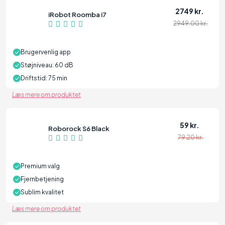
2749 kr.
iRobot Roomba i7
2949.00 kr.
97
Brugervenlig app
Støjniveau: 60 dB
Driftstid: 75 min
Læs mere om produktet
59 kr.
Roborock S6 Black
79.20 kr.
96
Premium valg
Fjernbetjening
Sublim kvalitet
Læs mere om produktet