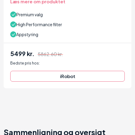
Læs mere om produktet
Premium valg
High Performance filter
Appstyring
5499 kr.
5862.60 kr.
Bedste pris hos:
iRobot
Sammenligning og oversigt