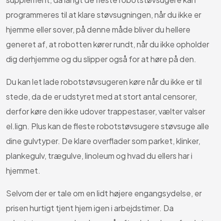
programmeres til at klare støvsugningen, når du ikke er
hjemme eller sover, på denne måde bliver du hellere
generet af, at robotten kører rundt, når du ikke opholder
dig derhjemme og du slipper også for at høre på den.
Du kan let lade robotstøvsugeren køre når du ikke er til
stede, da de er udstyret med at stort antal censorer,
derfor køre den ikke udover trappestaser, vælter valser
el.lign. Plus kan de fleste robotstøvsugere støvsuge alle
dine gulvtyper. De klare overflader som parket, klinker,
plankegulv, trægulve, linoleum og hvad du ellers har i
hjemmet.
Selvom der er tale om en lidt højere engangsydelse, er
prisen hurtigt tjent hjem igen i arbejdstimer. Da