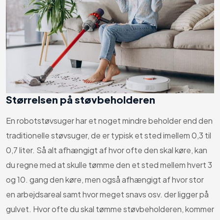
Størrelsen på støvbeholderen
En robotstøvsuger har et noget mindre beholder end den
traditionelle støvsuger, de er typisk et sted imellem 0,3 til
0,7 liter. Så alt afhængigt af hvor ofte den skal køre, kan
du regne med at skulle tømme den et sted mellem hvert 3
og 10. gang den køre, men også afhængigt af hvor stor
en arbejdsareal samt hvor meget snavs osv. der ligger på
gulvet. Hvor ofte du skal tømme støvbeholderen, kommer