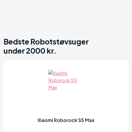
IROBOT Roomba i7550+ - Anmeldelse
Xiaomi Roborock S6 MaxV RSD0177CE -
Anmeldelse
Bedste
Robotstøvsuger
under 2000 kr.
FAQ
Kilder
Se også
Xiaomi Roborock S5 Max