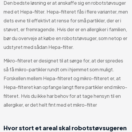
Den bedste løsning er at anskaffe sig en robotstøvsuger
med et Hepa-filter. Hepa-filteret fås i flere varianter, men
dets evne til effektivt at rense for små partikler, der er i
støvet, er fremragende. Hvis der er en allergiker i familien,
bør du overveje at købe en robotstøvsuger, som netop er
udstyret med sådan Hepa-filter.
Mikro-filteret er designet til at sørge for, at der spredes
så få mikro-partikler rundt om i hjemmet som muligt.
Forskellen mellem Hepa-filteret og mikro-filteret er, at
Hepa-filteret kan opfange langt flere partikler end mikro-
filteret. Hvis du ikke har behov for at tage hensyn til en
allergiker, er det helt fint med et mikro-filter
Hvor stort et areal skal robotstøvsugeren