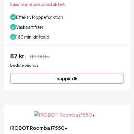
Læs mere om produktet
Effektiv Moppefunktion
Vaskbart filter
180 min. driftstid
87 kr.
112.00 kr.
Bedste pris hos:
happii.dk
92
IROBOT Roomba i7550+