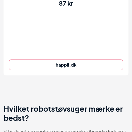
87 kr
97
happii.dk
Hvilket robotstøvsuger mærke er
bedst?
Vi har lavet en rangliste over de mærker/brands der klarer