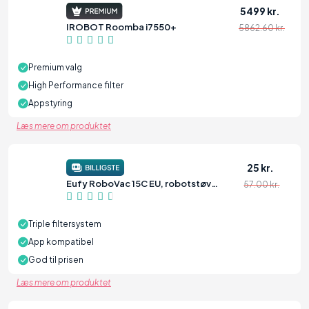
5499 kr.
IROBOT Roomba i7550+
5862.60 kr.
92
Premium valg
High Performance filter
Appstyring
Læs mere om produktet
25 kr.
Eufy RoboVac 15C EU, robotstøvsuger
57.00 kr.
88
Triple filtersystem
App kompatibel
God til prisen
Læs mere om produktet