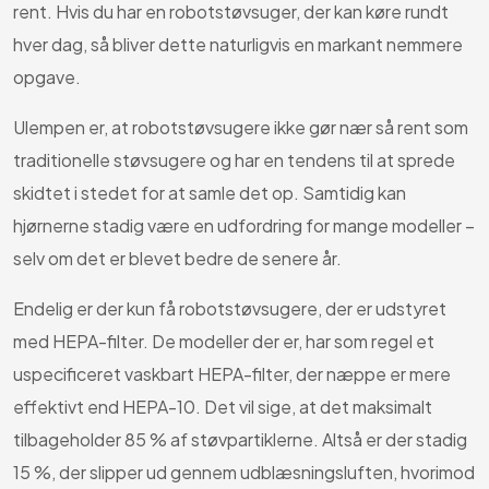
rent. Hvis du har en robotstøvsuger, der kan køre rundt
hver dag, så bliver dette naturligvis en markant nemmere
opgave.
Ulempen er, at robotstøvsugere ikke gør nær så rent som
traditionelle støvsugere og har en tendens til at sprede
skidtet i stedet for at samle det op. Samtidig kan
hjørnerne stadig være en udfordring for mange modeller –
selv om det er blevet bedre de senere år.
Endelig er der kun få robotstøvsugere, der er udstyret
med HEPA-filter. De modeller der er, har som regel et
uspecificeret vaskbart HEPA-filter, der næppe er mere
effektivt end HEPA-10. Det vil sige, at det maksimalt
tilbageholder 85 % af støvpartiklerne. Altså er der stadig
15 %, der slipper ud gennem udblæsningsluften, hvorimod