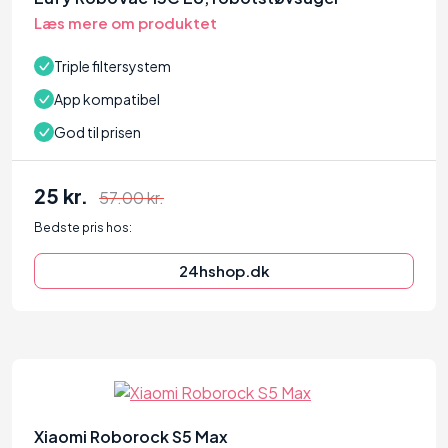
Læs mere om produktet
Triple filtersystem
App kompatibel
God til prisen
25 kr.
57.00 kr.
Bedste pris hos:
24hshop.dk
97
Xiaomi Roborock S5 Max