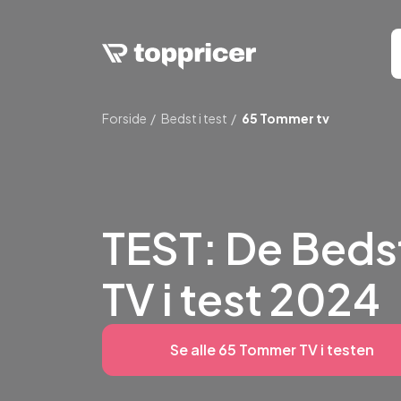
Forside
Bedst i test
65 Tommer tv
TEST: De Beds
TV i test 2024
Se alle 65 Tommer TV i testen