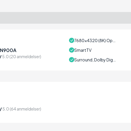
7680x4320 (8K) Opløsning
QN900A
SmartTV
/
5.0 (20 anmeldelser)
Surround, Dolby Digital Plus
/
5.0 (64 anmeldelser)