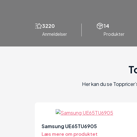
3220
14
Anmeldelser
Produkter
T
Her kan du se Toppricer’
80
Samsung UE65TU6905
Læs mere om produktet