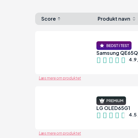
Score
Produkt navn
Samsung QE65
98
4.9 
Læs mere om produktet
LG OLED65G1
90
4.5 
Læs mere om produktet