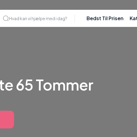
Bedst Til Prisen
Ka
Hvad kan vi hjælpe med i dag?
te 65 Tommer