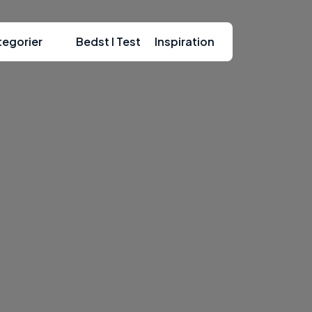
tegorier
Bedst I Test
Inspiration