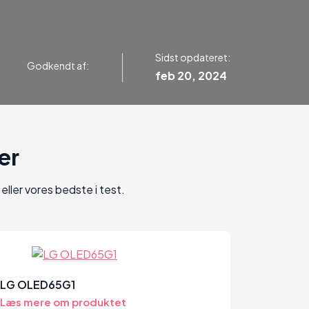
Sidst opdateret:
Godkendt af:
feb 20, 2024
er
ller vores bedste i test.
90
LG OLED65G1
Læs mere om produktet