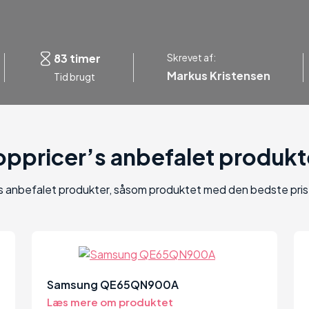
83 timer
Skrevet af:
Markus Kristensen
Tid brugt
oppricer’s anbefalet produkt
s anbefalet produkter, såsom produktet med den bedste pris e
98
Samsung QE65QN900A
Læs mere om produktet