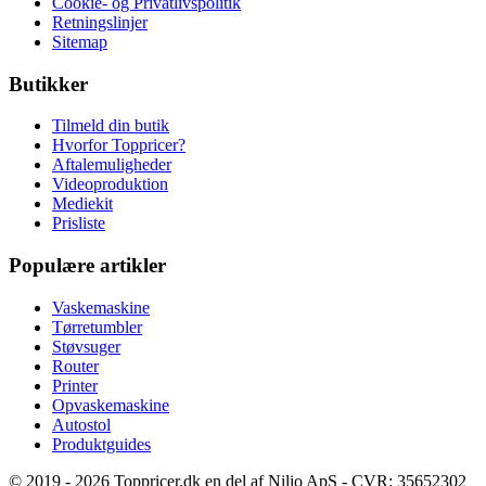
Cookie- og Privatlivspolitik
Retningslinjer
Sitemap
Butikker
Tilmeld din butik
Hvorfor Toppricer?
Aftalemuligheder
Videoproduktion
Mediekit
Prisliste
Populære artikler
Vaskemaskine
Tørretumbler
Støvsuger
Router
Printer
Opvaskemaskine
Autostol
Produktguides
© 2019 - 2026 Toppricer.dk en del af Nilio ApS - CVR: 35652302