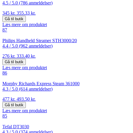
4.5 /
5.0 (786 anmeldelser)
345 kr.
355.33 kr.
Gå til butik
Læs mere om produktet
87
Philips Handheld Steamer STH3000/20
4.4 /
5.0 (962 anmeldelser)
276 kr.
333.40 kr.
Gå til butik
Læs mere om produktet
86
Morphy Richards Express Steam 361000
4.3 /
5.0 (614 anmeldelser)
477 kr.
493.50 kr.
Gå til butik
Læs mere om produktet
85
Tefal DT3030
4.3 /
5.0 (374 anmeldelser)