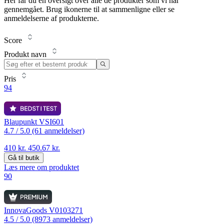
Her får du en oversigt over alle de produkter som vi har
gennemgået. Brug ikonerne til at sammenligne eller se
anmeldelserne af produkterne.
Score
Produkt navn
Pris
94
Blaupunkt VSI601
4.7 /
5.0 (61 anmeldelser)
410 kr.
450.67 kr.
Gå til butik
Læs mere om produktet
90
InnovaGoods V0103271
4.5 /
5.0 (8973 anmeldelser)