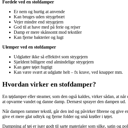
Fordele ved en stofdamper
Er nem og hurtig at anvende
Kan bruges uden strygebræt
Vejer mindre end strygejern
God til at have med på ferie og rejser
Damp er mere skånsomt mod tekstiler
Kan fjerne bakterier og lugt
Ulemper ved en stofdamper
Udglatter ikke så effektivt som strygejern
Sjældent billigere end almindelige strygejern
Kan gøre tøjet fugtigt
Kan være svært at udglatte helt – fx krave, ved knapper mm.
Hvordan virker en stofdamper?
En tøjdamper eller steamer, som den også kaldes, virker sådan, at når
at opvarme vandet og danne damp. Dernæst sprayer den dampen ud.
Når dampen rammer tekstil, går den ind og påvirker fibrene og give en g
give et mere glat udtryk og fjerne folder og små krøller i tøjet.
Dampning af tøj er især godt til sarte materialer som silke, satin og p