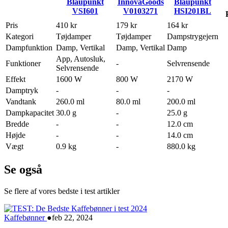
Blaupunkt
InnovaGoods
Blaupunkt
VSI601
V0103271
HSI201BL
Pris
410 kr
179 kr
164 kr
Kategori
Tøjdamper
Tøjdamper
Dampstrygejern
Dampfunktion
Damp, Vertikal
Damp, Vertikal
Damp
App, Autosluk,
Funktioner
-
Selvrensende
Selvrensende
Effekt
1600 W
800 W
2170 W
Damptryk
-
-
-
Vandtank
260.0 ml
80.0 ml
200.0 ml
Dampkapacitet
30.0 g
-
25.0 g
Bredde
-
-
12.0 cm
Højde
-
-
14.0 cm
Vægt
0.9 kg
-
880.0 kg
Se også
Se flere af vores bedste i test artikler
Kaffebønner
●
feb 22, 2024