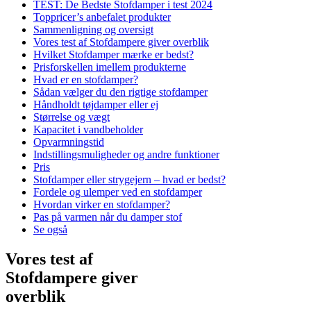
TEST: De Bedste Stofdamper i test 2024
Toppricer’s anbefalet produkter
Sammenligning og oversigt
Vores test af Stofdampere giver overblik
Hvilket Stofdamper mærke er bedst?
Prisforskellen imellem produkterne
Hvad er en stofdamper?
Sådan vælger du den rigtige stofdamper
Håndholdt tøjdamper eller ej
Størrelse og vægt
Kapacitet i vandbeholder
Opvarmningstid
Indstillingsmuligheder og andre funktioner
Pris
Stofdamper eller strygejern – hvad er bedst?
Fordele og ulemper ved en stofdamper
Hvordan virker en stofdamper?
Pas på varmen når du damper stof
Se også
Vores test af
Stofdampere giver
overblik