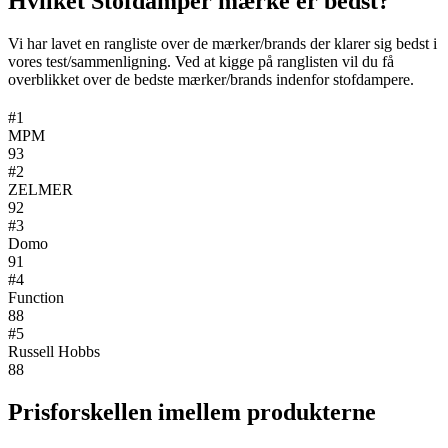
Hvilket Stofdamper mærke er bedst?
Vi har lavet en rangliste over de mærker/brands der klarer sig bedst i
vores test/sammenligning. Ved at kigge på ranglisten vil du få
overblikket over de bedste mærker/brands indenfor stofdampere.
#1
MPM
93
#2
ZELMER
92
#3
Domo
91
#4
Function
88
#5
Russell Hobbs
88
Prisforskellen imellem produkterne