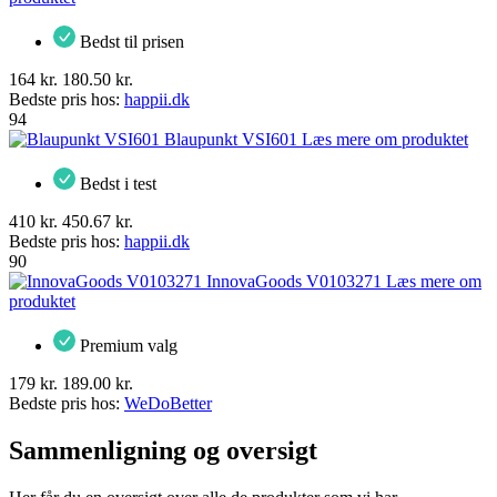
Bedst til prisen
164 kr.
180.50 kr.
Bedste pris hos:
happii.dk
94
Blaupunkt VSI601
Læs mere om produktet
Bedst i test
410 kr.
450.67 kr.
Bedste pris hos:
happii.dk
90
InnovaGoods V0103271
Læs mere om
produktet
Premium valg
179 kr.
189.00 kr.
Bedste pris hos:
WeDoBetter
Sammenligning og oversigt