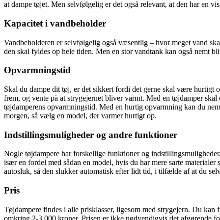
at dampe tøjet. Men selvfølgelig er det også relevant, at den har en vis
Kapacitet i vandbeholder
Vandbeholderen er selvfølgelig også væsentlig – hvor meget vand skal
den skal fyldes op hele tiden. Men en stor vandtank kan også nemt bliv
Opvarmningstid
Skal du dampe dit tøj, er det sikkert fordi det gerne skal være hurtigt 
frem, og vente på at strygejernet bliver varmt. Med en tøjdamper skal d
tøjdamperens opvarmningstid. Med en hurtig opvarmning kan du nemt o
morgen, så vælg en model, der varmer hurtigt op.
Indstillingsmuligheder og andre funktioner
Nogle tøjdampere har forskellige funktioner og indstillingsmuligheder,
især en fordel med sådan en model, hvis du har mere sarte materialer
autosluk, så den slukker automatisk efter lidt tid, i tilfælde af at du se
Pris
Tøjdampere findes i alle prisklasser, ligesom med strygejern. Du kan f
omkring 2-3.000 kroner. Prisen er ikke nødvendigvis det afgørende for