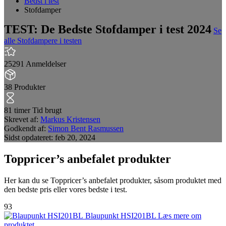
Bedst i test
Stofdamper
TEST: De Bedste Stofdamper i test 2024
Se
alle Stofdampere i testen
25291
Anmeldelser
38
Produkter
81 timer
Tid brugt
Skrevet af:
Markus Kristensen
Godkendt af:
Simon Bent Rasmussen
Sidst opdateret:
feb 20, 2024
Toppricer’s anbefalet produkter
Her kan du se Toppricer’s anbefalet produkter, såsom produktet med
den bedste pris eller vores bedste i test.
93
Blaupunkt HSI201BL
Læs mere om
produktet