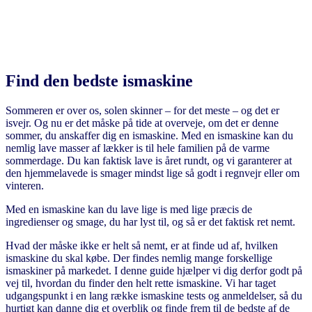
Find den bedste ismaskine
Sommeren er over os, solen skinner – for det meste – og det er
isvejr. Og nu er det måske på tide at overveje, om det er denne
sommer, du anskaffer dig en ismaskine. Med en ismaskine kan du
nemlig lave masser af lækker is til hele familien på de varme
sommerdage. Du kan faktisk lave is året rundt, og vi garanterer at
den hjemmelavede is smager mindst lige så godt i regnvejr eller om
vinteren.
Med en ismaskine kan du lave lige is med lige præcis de
ingredienser og smage, du har lyst til, og så er det faktisk ret nemt.
Hvad der måske ikke er helt så nemt, er at finde ud af, hvilken
ismaskine du skal købe. Der findes nemlig mange forskellige
ismaskiner på markedet. I denne guide hjælper vi dig derfor godt på
vej til, hvordan du finder den helt rette ismaskine. Vi har taget
udgangspunkt i en lang række ismaskine tests og anmeldelser, så du
hurtigt kan danne dig et overblik og finde frem til de bedste af de