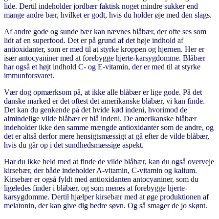
lide. Dertil indeholder jordbær faktisk noget mindre sukker end
mange andre bær, hvilket er godt, hvis du holder øje med den slags.
Af andre gode og sunde bær kan nævnes blåbær, der ofte ses som
lidt af en superfood. Det er på grund af det høje indhold af
antioxidanter, som er med til at styrke kroppen og hjernen. Her er
især antocyaniner med at forebygge hjerte-karsygdomme. Blåbær
har også et højt indhold C- og E-vitamin, der er med til at styrke
immunforsvaret.
Vær dog opmærksom på, at ikke alle blåbær er lige gode. På det
danske marked er det oftest det amerikanske blåbær, vi kan finde.
Det kan du genkende på det hvide kød indeni, hvorimod de
almindelige vilde blåbær er blå indeni. De amerikanske blåbær
indeholder ikke den samme mængde antioxidanter som de andre, og
det er altså derfor mere hensigtsmæssigt at gå efter de vilde blåbær,
hvis du går op i det sundhedsmæssige aspekt.
Har du ikke held med at finde de vilde blåbær, kan du også overveje
kirsebær, der både indeholder A-vitamin, C-vitamin og kalium.
Kirsebær er også fyldt med antioxidanten antocyaniner, som du
ligeledes finder i blåbær, og som menes at forebygge hjerte-
karsygdomme. Dertil hjælper kirsebær med at øge produktionen af
melatonin, der kan give dig bedre søvn. Og så smager de jo skønt.