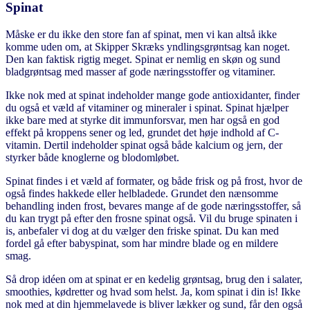
Spinat
Måske er du ikke den store fan af spinat, men vi kan altså ikke
komme uden om, at Skipper Skræks yndlingsgrøntsag kan noget.
Den kan faktisk rigtig meget. Spinat er nemlig en skøn og sund
bladgrøntsag med masser af gode næringsstoffer og vitaminer.
Ikke nok med at spinat indeholder mange gode antioxidanter, finder
du også et væld af vitaminer og mineraler i spinat. Spinat hjælper
ikke bare med at styrke dit immunforsvar, men har også en god
effekt på kroppens sener og led, grundet det høje indhold af C-
vitamin. Dertil indeholder spinat også både kalcium og jern, der
styrker både knoglerne og blodomløbet.
Spinat findes i et væld af formater, og både frisk og på frost, hvor de
også findes hakkede eller helbladede. Grundet den nænsomme
behandling inden frost, bevares mange af de gode næringsstoffer, så
du kan trygt på efter den frosne spinat også. Vil du bruge spinaten i
is, anbefaler vi dog at du vælger den friske spinat. Du kan med
fordel gå efter babyspinat, som har mindre blade og en mildere
smag.
Så drop idéen om at spinat er en kedelig grøntsag, brug den i salater,
smoothies, kødretter og hvad som helst. Ja, kom spinat i din is! Ikke
nok med at din hjemmelavede is bliver lækker og sund, får den også