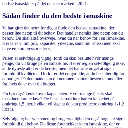
bedste ismaskiner på det danske marked i 2021.
Sådan finder du den bedste ismaskine
Vi har gjort det nemt for dig at finde den bedste ismaskine, der
passer lige netop til dit behov. Det handler nemlig lige netop om dit
behov. Du skal altså overveje, hvad du har behov for i en ismaskine.
Her taler vi om pris, kapacitet, ydeevne, samt om ismaskinen skal
have en kompressor eller ej.
Prisen er selvfølgelig vigtig, fordi du skal beslutte hvor mange
penge, du vil bruge på en ismaskine. Her er reglen selvfølgelig ikke,
at de dyreste altid er de bedste, men det har ofte noget at sige i
forhold til kvaliteten. Derfor er det en god idé, at du beslutter dig for
et budget. På den måde kan du nemmere sortere bestemte modeller
fra, hvis de er over dit budget.
Du bør også tænke over kapaciteten. Hvor mange liter is skal
maskinen kunne lave? De fleste ismaskiner har en kapacitet på
omkring 1,5 liter, hvilket vil sige at de kan producere omkring 1-1,2
liter is.
Selvfølgelig har ydeevnen og brugervenligheden også noget at sige i
forhold til dit behov. De fleste foretrækker jo en ismaskine, der er