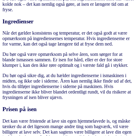
kolde nok – det kan nemlig også gøre, at isen er længere tid om at
fryse.
Ingredienser
Når det gælder konsistens og temperatur, er det også godt at være
opmærksom på ingrediensernes temperatur. Hvis ingredienserne er
for varme, kan det også tage længere tid at fryse dem ned.
Du bør også være opmærksom på selve åren, som sørger for at
blande ismassen sammen. Er isen for hård, eller er der for store
klumper i, kan den ikke røre optimalt og i værste fald gå i stykker.
Du bør også sikre dig, at du hælder ingredienserne i ismaskinen i
midten, og ikke ude i siderne. Åren kan nemlig ikke finde ud af det,
hvis du tilføjer ingredienserne i siderne på maskinen. Hvis
ingredienserne ikke bliver blandet ordentligt rundt, vil du risikere at
frysningen af isen bliver ujævn.
Prisen på isen
Det kan være fristende at lave sin egen hjemmelavede is, og måske
tænker du at det ligesom mange andre ting som bagværk, vil være
billigere at lave selv. Det kan sagtens være billigere at lave din egen