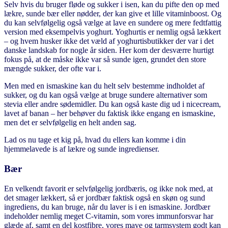
Selv hvis du bruger fløde og sukker i isen, kan du pifte den op med
lækre, sunde bær eller nødder, der kan give et lille vitaminboost. Og
du kan selvfølgelig også vælge at lave en sundere og mere fedtfattig
version med eksempelvis yoghurt. Yoghurtis er nemlig også lækkert
– og hvem husker ikke det væld af yoghurtisbutikker der var i det
danske landskab for nogle år siden. Her kom der desværre hurtigt
fokus på, at de måske ikke var så sunde igen, grundet den store
mængde sukker, der ofte var i.
Men med en ismaskine kan du helt selv bestemme indholdet af
sukker, og du kan også vælge at bruge sundere alternativer som
stevia eller andre sødemidler. Du kan også kaste dig ud i nicecream,
lavet af banan – her behøver du faktisk ikke engang en ismaskine,
men det er selvfølgelig en helt anden sag.
Lad os nu tage et kig på, hvad du ellers kan komme i din
hjemmelavede is af lækre og sunde ingredienser.
Bær
En velkendt favorit er selvfølgelig jordbæris, og ikke nok med, at
det smager lækkert, så er jordbær faktisk også en skøn og sund
ingrediens, du kan bruge, når du laver is i en ismaskine. Jordbær
indeholder nemlig meget C-vitamin, som vores immunforsvar har
glæde af, samt en del kostfibre, vores mave og tarmsystem godt kan