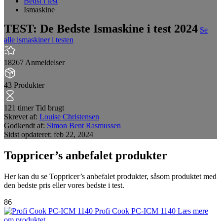
Bedst i test
Ismaskine
TEST: De Bedste Ismaskine i test 2024
Se
alle ismaskiner i testen
18267
Anmeldelser
43
Produkter
121 timer
Tid brugt
Skrevet af:
Louise Christensen
Godkendt af:
Simon Bent Rasmussen
Sidst opdateret:
feb 22, 2024
Toppricer’s anbefalet produkter
Her kan du se Toppricer’s anbefalet produkter, såsom produktet med
den bedste pris eller vores bedste i test.
86
Profi Cook PC-ICM 1140
Læs mere
om produktet