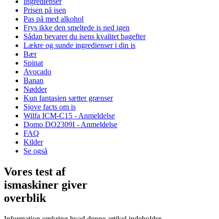
Ingredienser
Prisen på isen
Pas på med alkohol
Frys ikke den smeltede is ned igen
Sådan bevarer du isens kvalitet bagefter
Lækre og sunde ingredienser i din is
Bær
Spinat
Avocado
Banan
Nødder
Kun fantasien sætter grænser
Sjove facts om is
Wilfa ICM-C15 - Anmeldelse
Domo DO2309I - Anmeldelse
FAQ
Kilder
Se også
Vores test af
ismaskiner giver
overblik
Information omkring hvad denne artikel indeholder.