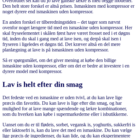
Overordnet set kan du jo lave ganske lækre is med begge modeller.
Den helt store forskel er altså prisen. Ismaskinen med kompressor er
noget dyrere end ismaskinen uden kompressor.
En anden forskel er tilberedningstiden – det tager som nævnt
ovenfor noget længere tid med en ismaskine uden kompressor. Her
skal fryseelementet i skålen først have været frosset ned i et døgns
tid, inden du skal i gang med at lave isen, og derpå skal isen i
fryseren i ligeledes et døgns tid. Det kræver altså en del mere
planlægning at lave is på ismaskinen uden kompressor.
Så er spørgsmålet, om det giver mening at købe den billige
ismaskine uden kompressor, eller om det er bedre at investere i en
dyrere model med kompressor.
Lav is helt efter din smag
Det fedeste ved en ismaskine er uden tvivl, at du kan lave lige
præcis din favoritis. Du kan lave is lige efter din smag, og har
mulighed for at lave mange spændende og lækre kombinationer,
som du hverken kan købe i supermarkederne eller i isbutikkerne.
Uanset om du er til flødeis, sorbet, vegansk is, yoghurtis, sukkerfri is
eller laktosefri is, kan du lave det med en ismaskine. Du kan vælge
lige præcis de ingredienser, du kan lide, og du kan eksperimentere