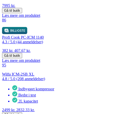
7995 kr.
Gå til butik
Læs mere om produktet
86
Profi Cook PC-ICM 1140
4.3 /
5.0 (44 anmeldelser)
382 kr.
407.67 kr.
Gå til butik
Læs mere om produktet
95
Wilfa ICM-2SB XL
4.8 /
5.0 (208 anmeldelser)
Indbygget kompressor
Bedst i test
2L kapacitet
2499 kr.
2832.33 kr.