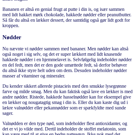
Bananen er altså en genial frugt at putte i din is, og især sammen
med lidt hakket mørk chokolade, hakkede nødder eller peanutbutter.
Så får du altså en lækker dessert, der samtidig også gør lidt godt for
kroppen.
Nødder
Nu nævnte vi nødder sammen med bananer. Men nødder kan altså
også noget i sig selv, og det er super lækkert med lidt knasende
hakkede nødder i en hjemmelavet is. Selvfølgelig indeholder nødder
en del fedt, men det er den gode umættede fedt, så derfor behøver
du altså ikke styre helt uden om dem. Desuden indeholder nødder
masser af vitaminer og mineraler.
Du kender sikkert allerede pistacieis med den smukke lysegrønne
farve og milde smag. Men du kan faktisk også lave en lækker is med
andre nødder. Ristede, hakkede hasselnødder kan for eksempel give
en lækker og nougatagtig smag i din is. Eller du kan kaste dig ud i
lækre valnødder eller pekannødder som er spækfyldte med sunde
sager.
Valnødden er den type nød, som indeholder flest antioxidanter, og
det er vi jo vilde med. Dertil indeholder de stoffet melatonin, som
kan være med til at give en bedre nattesøvn. Ikke nok med det