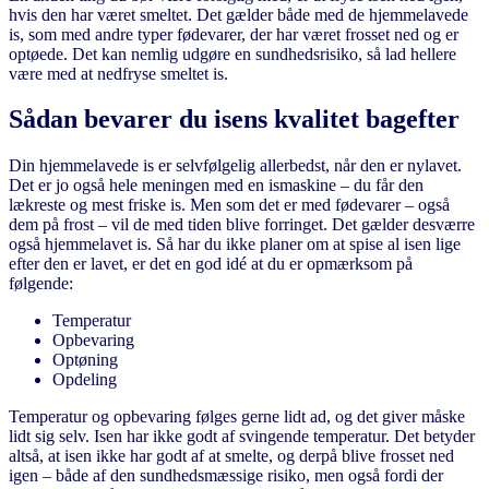
hvis den har været smeltet. Det gælder både med de hjemmelavede
is, som med andre typer fødevarer, der har været frosset ned og er
optøede. Det kan nemlig udgøre en sundhedsrisiko, så lad hellere
være med at nedfryse smeltet is.
Sådan bevarer du isens kvalitet bagefter
Din hjemmelavede is er selvfølgelig allerbedst, når den er nylavet.
Det er jo også hele meningen med en ismaskine – du får den
lækreste og mest friske is. Men som det er med fødevarer – også
dem på frost – vil de med tiden blive forringet. Det gælder desværre
også hjemmelavet is. Så har du ikke planer om at spise al isen lige
efter den er lavet, er det en god idé at du er opmærksom på
følgende:
Temperatur
Opbevaring
Optøning
Opdeling
Temperatur og opbevaring følges gerne lidt ad, og det giver måske
lidt sig selv. Isen har ikke godt af svingende temperatur. Det betyder
altså, at isen ikke har godt af at smelte, og derpå blive frosset ned
igen – både af den sundhedsmæssige risiko, men også fordi der