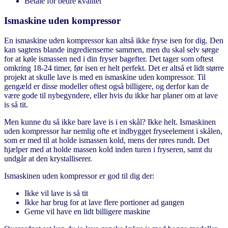
Betale for bedre kvalitet
Ismaskine uden kompressor
En ismaskine uden kompressor kan altså ikke fryse isen for dig. Den
kan sagtens blande ingredienserne sammen, men du skal selv sørge
for at køle ismassen ned i din fryser bagefter. Det tager som oftest
omkring 18-24 timer, før isen er helt perfekt. Det er altså et lidt større
projekt at skulle lave is med en ismaskine uden kompressor. Til
gengæld er disse modeller oftest også billigere, og derfor kan de
være gode til nybegyndere, eller hvis du ikke har planer om at lave
is så tit.
Men kunne du så ikke bare lave is i en skål? Ikke helt. Ismaskinen
uden kompressor har nemlig ofte et indbygget fryseelement i skålen,
som er med til at holde ismassen kold, mens der røres rundt. Det
hjælper med at holde massen kold inden turen i fryseren, samt du
undgår at den krystalliserer.
Ismaskinen uden kompressor er god til dig der:
Ikke vil lave is så tit
Ikke har brug for at lave flere portioner ad gangen
Gerne vil have en lidt billigere maskine