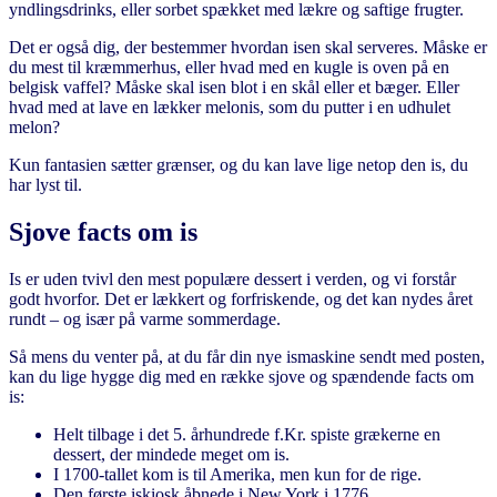
yndlingsdrinks, eller sorbet spækket med lækre og saftige frugter.
Det er også dig, der bestemmer hvordan isen skal serveres. Måske er
du mest til kræmmerhus, eller hvad med en kugle is oven på en
belgisk vaffel? Måske skal isen blot i en skål eller et bæger. Eller
hvad med at lave en lækker melonis, som du putter i en udhulet
melon?
Kun fantasien sætter grænser, og du kan lave lige netop den is, du
har lyst til.
Sjove facts om is
Is er uden tvivl den mest populære dessert i verden, og vi forstår
godt hvorfor. Det er lækkert og forfriskende, og det kan nydes året
rundt – og især på varme sommerdage.
Så mens du venter på, at du får din nye ismaskine sendt med posten,
kan du lige hygge dig med en række sjove og spændende facts om
is:
Helt tilbage i det 5. århundrede f.Kr. spiste grækerne en
dessert, der mindede meget om is.
I 1700-tallet kom is til Amerika, men kun for de rige.
Den første iskiosk åbnede i New York i 1776.