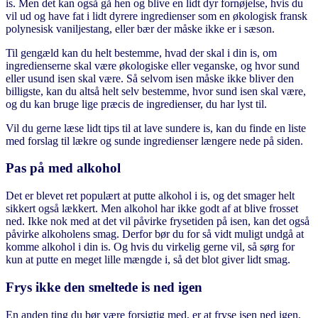
is. Men det kan også gå hen og blive en lidt dyr fornøjelse, hvis du
vil ud og have fat i lidt dyrere ingredienser som en økologisk fransk
polynesisk vaniljestang, eller bær der måske ikke er i sæson.
Til gengæld kan du helt bestemme, hvad der skal i din is, om
ingredienserne skal være økologiske eller veganske, og hvor sund
eller usund isen skal være. Så selvom isen måske ikke bliver den
billigste, kan du altså helt selv bestemme, hvor sund isen skal være,
og du kan bruge lige præcis de ingredienser, du har lyst til.
Vil du gerne læse lidt tips til at lave sundere is, kan du finde en liste
med forslag til lækre og sunde ingredienser længere nede på siden.
Pas på med alkohol
Det er blevet ret populært at putte alkohol i is, og det smager helt
sikkert også lækkert. Men alkohol har ikke godt af at blive frosset
ned. Ikke nok med at det vil påvirke frysetiden på isen, kan det også
påvirke alkoholens smag. Derfor bør du for så vidt muligt undgå at
komme alkohol i din is. Og hvis du virkelig gerne vil, så sørg for
kun at putte en meget lille mængde i, så det blot giver lidt smag.
Frys ikke den smeltede is ned igen
En anden ting du bør være forsigtig med, er at fryse isen ned igen,