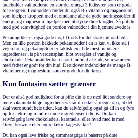
indeholder valnødderne en stor del omega 3 fedtsyrer, som er gode
for kroppen. I valnødden finder du også B6-vitamin og magnesium,
som hjælper kroppen med at omdanne alle de gode næringsstoffer til
energi, og magnesium hjælper med at styrke dine knogler. Så put du
med god samvittighed en portion valnødder i din hjemmelavede is.
Pekannødder er også gode i is, til trods for det store indhold fedt.
Men en lille portion hakkede pekannødder i en is kan vi ikke stå i
vejen for, og pekannødder er faktisk en af de mest populære
ingredienser i is på verdensplan, blot overgået af vanilje og
chokolade. Pekannødder har et stort indhold af zink, som sammen
med fedtet er godt for din hud. Derudover indeholder de mange B-
vitaminer og magnesium, som er gode for din krop.
Kun fantasien sætter grænser
Der er altså god mulighed for at pifte din is op med lidt sundere og
mere vitaminholdige ingredienser. Går du ikke så meget op i, at det
skal være sundt hele tiden, kan du selvfølgelig også gå all in og fyre
op for lækre og mindre sunde ingredienser i din is. Du kan
selvfølgelig lave chokoladeis, karamelis, eller hvad med is med
Oreo, brownie eller andre lækre kagestykker?
Du kan også lave friske og sommeragtige is baseret på dine