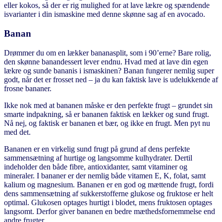
eller kokos, så der er rig mulighed for at lave lækre og spændende
isvarianter i din ismaskine med denne skønne sag af en avocado.
Banan
Drømmer du om en lækker bananasplit, som i 90’erne? Bare rolig,
den skønne banandessert lever endnu. Hvad med at lave din egen
lækre og sunde bananis i ismaskinen? Banan fungerer nemlig super
godt, når det er frosset ned – ja du kan faktisk lave is udelukkende af
frosne bananer.
Ikke nok med at bananen måske er den perfekte frugt – grundet sin
smarte indpakning, så er bananen faktisk en lækker og sund frugt.
Nå nej, og faktisk er bananen et bær, og ikke en frugt. Men pyt nu
med det.
Bananen er en virkelig sund frugt på grund af dens perfekte
sammensætning af hurtige og langsomme kulhydrater. Dertil
indeholder den både fibre, antioxidanter, samt vitaminer og
mineraler. I bananer er der nemlig både vitamen E, K, folat, samt
kalium og magnesium. Bananen er en god og mættende frugt, fordi
dens sammensætning af sukkerstofferne glukose og fruktose er helt
optimal. Glukosen optages hurtigt i blodet, mens fruktosen optages
langsomt. Derfor giver bananen en bedre mæthedsfornemmelse end
andre frugter.