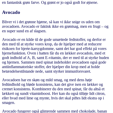
en fantastisk grøn farve. Og grønt er jo også godt for øjnene.
Avocado
Bliver vi i det grønne hjørne, så kan vi ikke snige os uden om
avocadoen. Avocado er faktisk ikke en grøntsag, men en frugt – og
en super sund en af slagsen.
Avocado er en kilde til de gode umættede fedtstoffer, og derfor er
den med til at styrke vores krop, da de hjælper med at reducere
risikoen for hjerte-karsygdomme, samt det har god effekt på vores
hjernefunktion. Oven i hatten får du en lækker avocadois, med et
godt indhold af A, B, samt E-vitamin, der er med til at styrke huden
og hjernen. Sammen med spinat indeholder avocadoen også gode
antiinflammatoriske stoffer, der hjælper din krop med at holde
betændelsestilstande nede, samt styrker immunforsvaret.
Avocadoen har en skøn og mild smag, og med dens høje
fedtindhold og bløde konsistens, kan det give isen en lækker og
cremet konsistens. Kombinerer du den med spinat, får du altså et
lækkert og sundt vitaminboost. Her kan du også tilføje lidt citron,
eller hvad med lime og mynte, hvis det skal piftes lidt ekstra op i
smagen.
Avocado fungerer også glimrende sammen med chokolade, banan