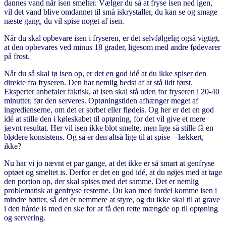
dannes vand når isen smelter. Vælger du så at fryse isen ned igen,
vil det vand blive omdannet til små iskrystaller, du kan se og smage
næste gang, du vil spise noget af isen.
Når du skal opbevare isen i fryseren, er det selvfølgelig også vigtigt,
at den opbevares ved minus 18 grader, ligesom med andre fødevarer
på frost.
Når du så skal tø isen op, er det en god idé at du ikke spiser den
direkte fra fryseren. Den har nemlig bedst af at stå lidt først.
Eksperter anbefaler faktisk, at isen skal stå uden for fryseren i 20-40
minutter, før den serveres. Optøningstiden afhænger meget af
ingredienserne, om det er sorbet eller flødeis. Og her er det en god
idé at stille den i køleskabet til optøning, for det vil give et mere
jævnt resultat. Her vil isen ikke blot smelte, men lige så stille få en
blødere konsistens. Og så er den altså lige til at spise – lækkert,
ikke?
Nu har vi jo nævnt et par gange, at det ikke er så smart at genfryse
optøet og smeltet is. Derfor er det en god idé, at du nøjes med at tage
den portion op, der skal spises med det samme. Det er nemlig
problematisk at genfryse resterne. Du kan med fordel komme isen i
mindre bøtter, så det er nemmere at styre, og du ikke skal til at grave
i den hårde is med en ske for at få den rette mængde op til optøning
og servering.