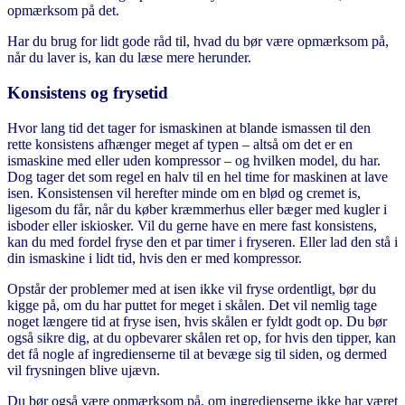
opmærksom på det.
Har du brug for lidt gode råd til, hvad du bør være opmærksom på,
når du laver is, kan du læse mere herunder.
Konsistens og frysetid
Hvor lang tid det tager for ismaskinen at blande ismassen til den
rette konsistens afhænger meget af typen – altså om det er en
ismaskine med eller uden kompressor – og hvilken model, du har.
Dog tager det som regel en halv til en hel time for maskinen at lave
isen. Konsistensen vil herefter minde om en blød og cremet is,
ligesom du får, når du køber kræmmerhus eller bæger med kugler i
isboder eller iskiosker. Vil du gerne have en mere fast konsistens,
kan du med fordel fryse den et par timer i fryseren. Eller lad den stå i
din ismaskine i lidt tid, hvis den er med kompressor.
Opstår der problemer med at isen ikke vil fryse ordentligt, bør du
kigge på, om du har puttet for meget i skålen. Det vil nemlig tage
noget længere tid at fryse isen, hvis skålen er fyldt godt op. Du bør
også sikre dig, at du opbevarer skålen ret op, for hvis den tipper, kan
det få nogle af ingredienserne til at bevæge sig til siden, og dermed
vil frysningen blive ujævn.
Du bør også være opmærksom på, om ingredienserne ikke har været