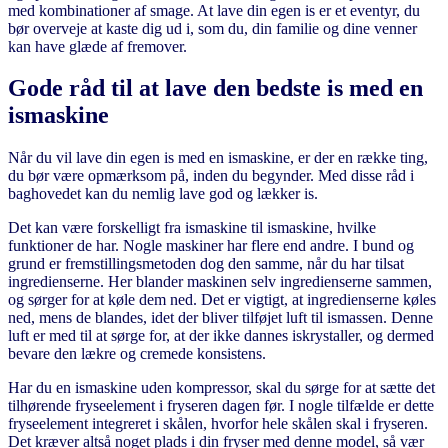
med kombinationer af smage. At lave din egen is er et eventyr, du
bør overveje at kaste dig ud i, som du, din familie og dine venner
kan have glæde af fremover.
Gode råd til at lave den bedste is med en
ismaskine
Når du vil lave din egen is med en ismaskine, er der en række ting,
du bør være opmærksom på, inden du begynder. Med disse råd i
baghovedet kan du nemlig lave god og lækker is.
Det kan være forskelligt fra ismaskine til ismaskine, hvilke
funktioner de har. Nogle maskiner har flere end andre. I bund og
grund er fremstillingsmetoden dog den samme, når du har tilsat
ingredienserne. Her blander maskinen selv ingredienserne sammen,
og sørger for at køle dem ned. Det er vigtigt, at ingredienserne køles
ned, mens de blandes, idet der bliver tilføjet luft til ismassen. Denne
luft er med til at sørge for, at der ikke dannes iskrystaller, og dermed
bevare den lækre og cremede konsistens.
Har du en ismaskine uden kompressor, skal du sørge for at sætte det
tilhørende fryseelement i fryseren dagen før. I nogle tilfælde er dette
fryseelement integreret i skålen, hvorfor hele skålen skal i fryseren.
Det kræver altså noget plads i din fryser med denne model, så vær