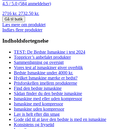
4.5 /
5.0 (584 anmeldelser)
2716 kr.
2732.50 kr.
Gå til butik
Læs mere om produktet
Indlæs flere produkter
Indholdsfortegnelse
TEST: De Bedste Ismaskine i test 2024
Toppricer’s anbefalet produkter
Sammenligning og oversigt
Vores test af ismaskiner giver overblik
Bedste Ismaskine under 4000 kr.
Hvilket Ismaskine mærke er bedst?
Prisforskellen imellem produkterne
Find den bedste ismaskine
Sådan finder du den bedste ismaskine
Ismaskine med eller uden kompressor
Ismaskine med kompressor
Ismaskine uden kompressor
Lav is helt efter din smag
Gode råd til at lave den bedste is med en ismaskine
Konsistens og frysetid