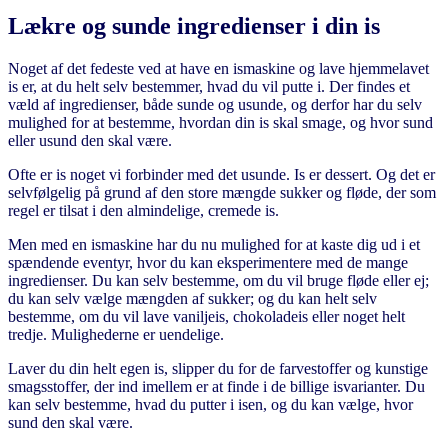
Lækre og sunde ingredienser i din is
Noget af det fedeste ved at have en ismaskine og lave hjemmelavet
is er, at du helt selv bestemmer, hvad du vil putte i. Der findes et
væld af ingredienser, både sunde og usunde, og derfor har du selv
mulighed for at bestemme, hvordan din is skal smage, og hvor sund
eller usund den skal være.
Ofte er is noget vi forbinder med det usunde. Is er dessert. Og det er
selvfølgelig på grund af den store mængde sukker og fløde, der som
regel er tilsat i den almindelige, cremede is.
Men med en ismaskine har du nu mulighed for at kaste dig ud i et
spændende eventyr, hvor du kan eksperimentere med de mange
ingredienser. Du kan selv bestemme, om du vil bruge fløde eller ej;
du kan selv vælge mængden af sukker; og du kan helt selv
bestemme, om du vil lave vaniljeis, chokoladeis eller noget helt
tredje. Mulighederne er uendelige.
Laver du din helt egen is, slipper du for de farvestoffer og kunstige
smagsstoffer, der ind imellem er at finde i de billige isvarianter. Du
kan selv bestemme, hvad du putter i isen, og du kan vælge, hvor
sund den skal være.