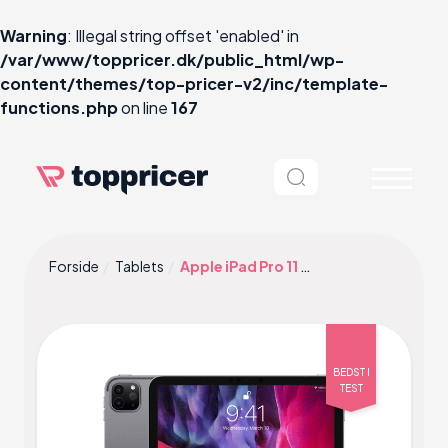
Warning
: Illegal string offset 'enabled' in
/var/www/toppricer.dk/public_html/wp-
content/themes/top-pricer-v2/inc/template-
functions.php
on line
167
Forside
Tablets
Apple iPad Pro 11 256GB
BEDST I
TEST