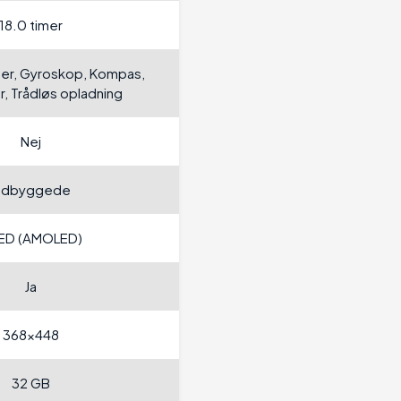
18.0 timer
er, Gyroskop, Kompas,
, Trådløs opladning
Nej
ndbyggede
ED (AMOLED)
Ja
368x448
32 GB