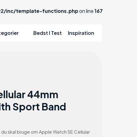
2/inc/template-functions.php
on line
167
tegorier
Bedst I Test
Inspiration
ellular 44mm
th Sport Band
on du skal bruge om Apple Watch SE Cellular