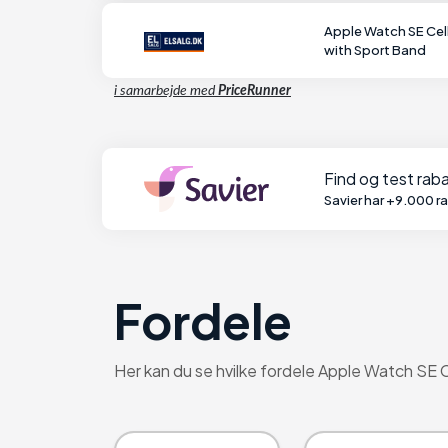
Apple Watch SE Cel
with Sport Band
i samarbejde med
PriceRunner
Find og test ra
Savier har +9.000 r
Fordele
Her kan du se hvilke fordele Apple Watch SE 