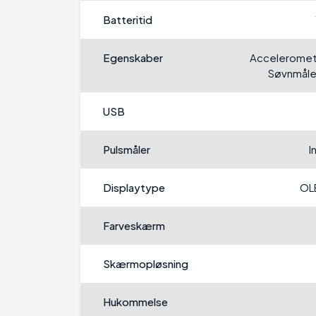
Batteritid
Egenskaber
Acceleromet
Søvnmåler
USB
Pulsmåler
I
Displaytype
OL
Farveskærm
Skærmopløsning
Hukommelse