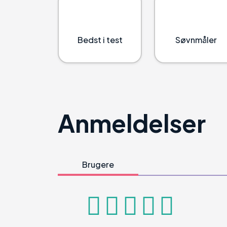
Bedst i test
Søvnmåler
Anmeldelser
Brugere