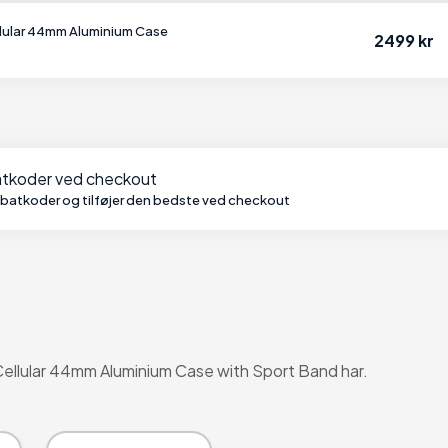
lular 44mm Aluminium Case
2499 kr
batkoder ved checkout
abatkoder og tilføjer den bedste ved checkout
Cellular 44mm Aluminium Case with Sport Band har.