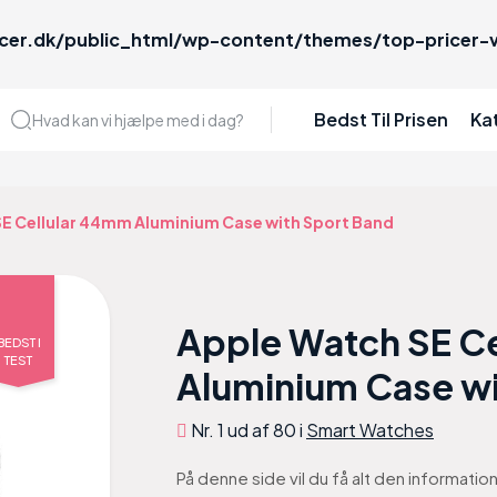
cer.dk/public_html/wp-content/themes/top-pricer-v
Bedst Til Prisen
Ka
Hvad kan vi hjælpe med i dag?
E Cellular 44mm Aluminium Case with Sport Band
Apple Watch SE C
BEDST I
TEST
Aluminium Case wi
Nr. 1 ud af 80 i
Smart Watches
På denne side vil du få alt den informati