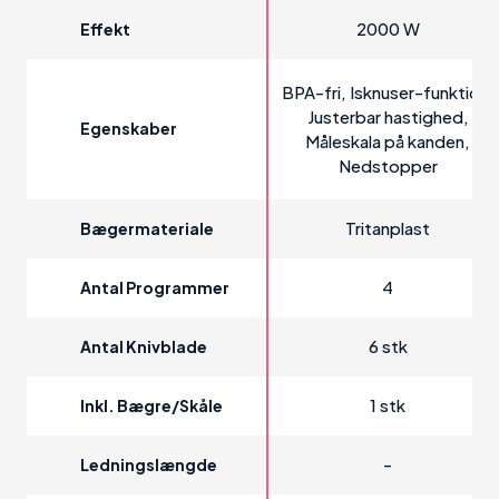
2000 W
Effekt
BPA-fri, Isknuser-funktion,
Justerbar hastighed,
Egenskaber
Måleskala på kanden,
Nedstopper
Tritanplast
Bægermateriale
4
Antal Programmer
6 stk
Antal Knivblade
1 stk
Inkl. Bægre/skåle
-
Ledningslængde