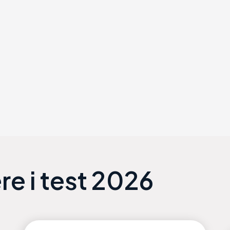
re
i test 2026