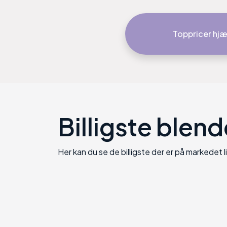
Toppricer hjæ
Billigste
blend
Her kan du se de billigste der er på markedet l