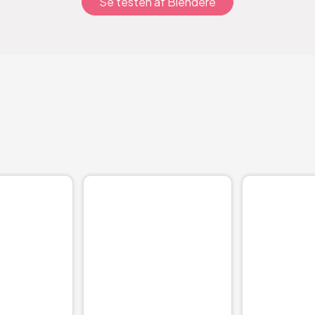
Se testen af Blendere
94
98