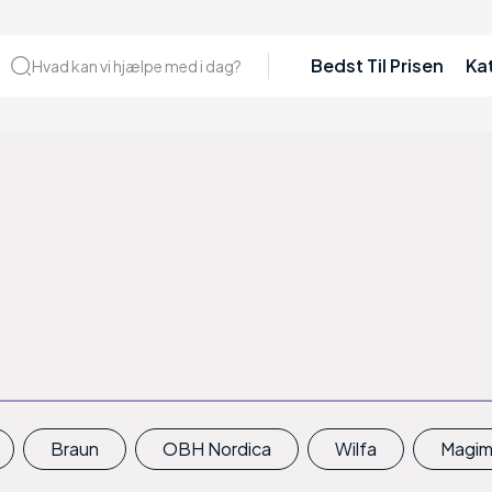
Bedst Til Prisen
Ka
Hvad kan vi hjælpe med i dag?
Braun
OBH Nordica
Wilfa
Magim