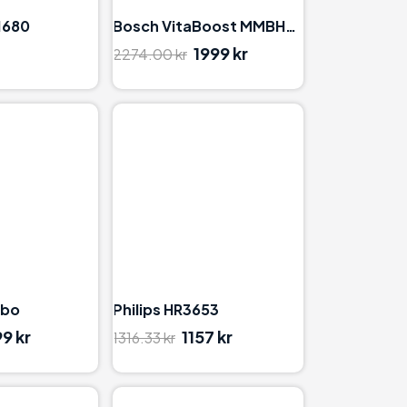
1680
Bosch VitaBoost MMBH6P6B
1999 kr
2274.00 kr
84
89
rbo
Philips HR3653
99 kr
1157 kr
1316.33 kr