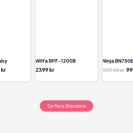
92
92
aby
Wilfa BPF-1200B
Ninja BN750
 kr
2399 kr
99
1031.60 kr
Se flere Blendere