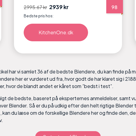
2939 kr
2995.67 kr
98
Bedste pris hos:
KitchenOne.dk
tikel har vi samlet 36 af de bedste Blendere, du kan finde på 
lendere her er vurderet ud fra, hvor godt de har klaret sig i 218
r, hvor de blandt andet er kåret som ”bedst i test”.
algt de bedste, baseret på eksperternes anmeldelser, samt v
hver Blender. Så er du på udkig efter den helt rigtige Blender t
is, kan du læse om de forskellige Blendere her og finde den, de
v.