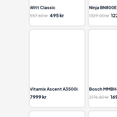
Witt Classic
Ninja BN800
495 kr
12
557.60 kr
1329.00 kr
96
Vitamix Ascent A3500i
Bosch MMB
7999 kr
16
2176.80 kr