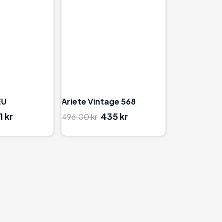
95
80
EU
Ariete Vintage 568
1 kr
435 kr
496.00 kr