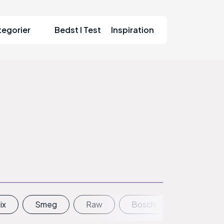
tegorier
Bedst I Test
Inspiration
ix
Smeg
Raw
Bosch
Ninja