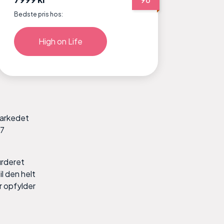
Bedste pris hos:
High on Life
markedet
87
urderet
il den helt
r opfylder