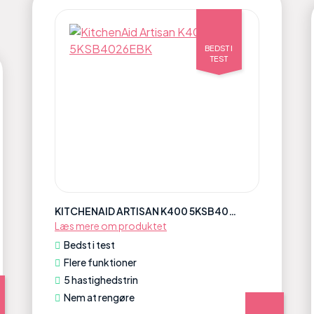
BEDST I
TEST
KITCHENAID ARTISAN K400 5KSB4026EBK
Læs mere om produktet
Bedst i test
Flere funktioner
5 hastighedstrin
Nem at rengøre