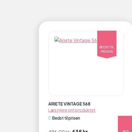
BEDST TIL
PRISEN
ARIETE VINTAGE 568
Læs mere om produktet
Bedst til prisen
435 kr
496.00 kr
80