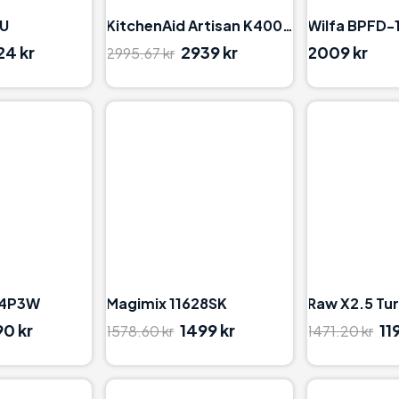
EU
KitchenAid Artisan K400 5KSB4026EBK
Wilfa BPFD-
24 kr
2939 kr
2009 kr
2995.67 kr
96
94
H4P3W
Magimix 11628SK
Raw X2.5 Tu
90 kr
1499 kr
11
1578.60 kr
1471.20 kr