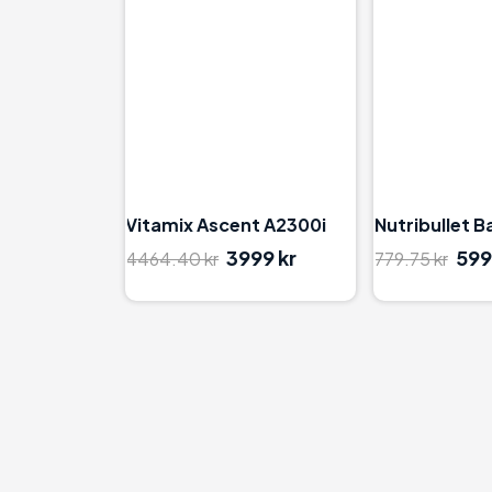
94
Vitamix Ascent A2300i
Nutribullet B
3999 kr
599
4464.40 kr
779.75 kr