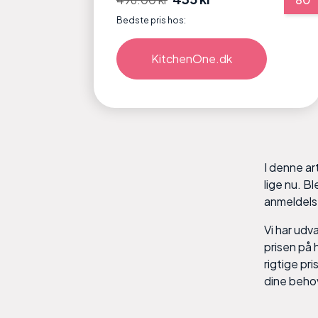
Bedste pris hos:
KitchenOne.dk
I denne ar
lige nu. B
anmeldelse
Vi har udv
prisen på 
rigtige pr
dine beho