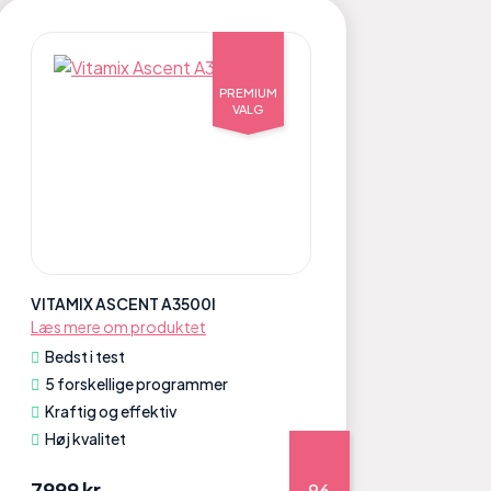
PREMIUM
VALG
VITAMIX ASCENT A3500I
Læs mere om produktet
Bedst i test
5 forskellige programmer
Kraftig og effektiv
Høj kvalitet
7999 kr
96