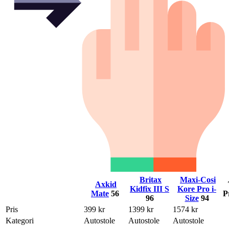
Britax
Maxi-Cosi
Axkid
Kidfix III S
Kore Pro i-
Mate
56
P
96
Size
94
Pris
399 kr
1399 kr
1574 kr
Kategori
Autostole
Autostole
Autostole