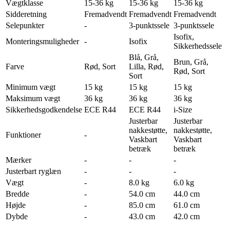
Vægtklasse
15-36 kg
15-36 kg
15-36 kg
Sidderetning
Fremadvendt
Fremadvendt
Fremadvendt
Selepunkter
-
3-punktssele
3-punktssele
Isofix,
Monteringsmuligheder
-
Isofix
Sikkerhedssele
Blå, Grå,
Brun, Grå,
Farve
Rød, Sort
Lilla, Rød,
Rød, Sort
Sort
Minimum vægt
15 kg
15 kg
15 kg
Maksimum vægt
36 kg
36 kg
36 kg
Sikkerhedsgodkendelse
ECE R44
ECE R44
i-Size
Justerbar
Justerbar
nakkestøtte,
nakkestøtte,
Funktioner
-
Vaskbart
Vaskbart
betræk
betræk
Mærker
-
-
-
Justerbart ryglæn
-
-
-
Vægt
-
8.0 kg
6.0 kg
Bredde
-
54.0 cm
44.0 cm
Højde
-
85.0 cm
61.0 cm
Dybde
-
43.0 cm
42.0 cm