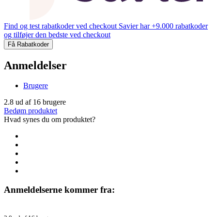
Find og test rabatkoder ved checkout
Savier har +9.000 rabatkoder
og tilføjer den bedste ved checkout
Få Rabatkoder
Anmeldelser
Brugere
2.8
ud af
16
brugere
Bedøm produktet
Hvad synes du om produktet?
Anmeldelserne kommer fra: