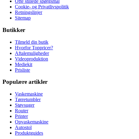
Ofte stillede spørgsmål
Cookie- og Privatlivspolitik
Retningslinjer
Sitemap
Butikker
Tilmeld din butik
Hvorfor Toppricer?
Aftalemuligheder
Videoproduktion
Mediekit
Prisliste
Populære artikler
Vaskemaskine
Tørretumbler
Støvsuger
Router
Printer
Opvaskemaskine
Autostol
Produktguides