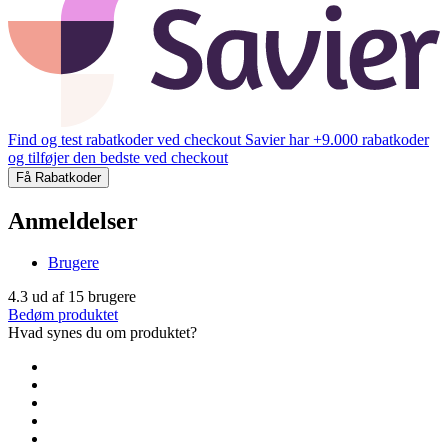
Find og test rabatkoder ved checkout
Savier har +9.000 rabatkoder
og tilføjer den bedste ved checkout
Få Rabatkoder
Anmeldelser
Brugere
4.3
ud af
15
brugere
Bedøm produktet
Hvad synes du om produktet?