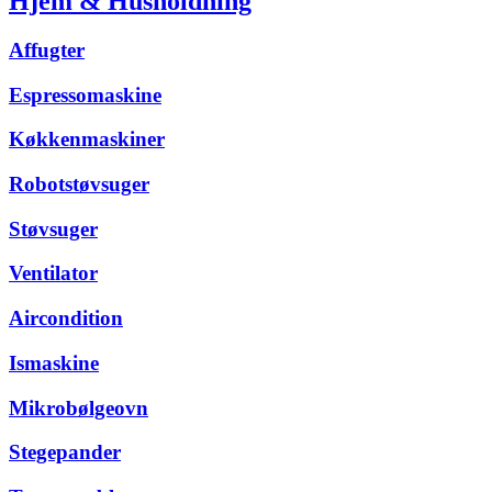
Hjem & Husholdning
Affugter
Espressomaskine
Køkkenmaskiner
Robotstøvsuger
Støvsuger
Ventilator
Aircondition
Ismaskine
Mikrobølgeovn
Stegepander