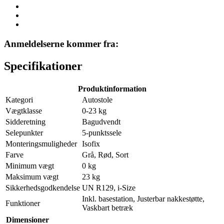
Anmeldelserne kommer fra:
Specifikationer
Produktinformation
Kategori
Autostole
Vægtklasse
0-23 kg
Sidderetning
Bagudvendt
Selepunkter
5-punktssele
Monteringsmuligheder
Isofix
Farve
Grå, Rød, Sort
Minimum vægt
0 kg
Maksimum vægt
23 kg
Sikkerhedsgodkendelse
UN R129, i-Size
Inkl. basestation, Justerbar nakkestøtte,
Funktioner
Vaskbart betræk
Dimensioner