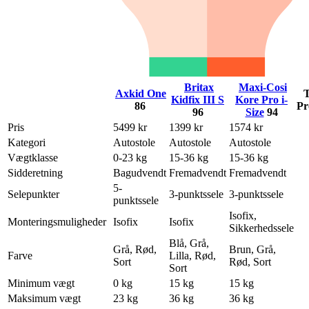
Britax
Maxi-Cosi
Axkid One
T
Kidfix III S
Kore Pro i-
86
Pr
96
Size
94
Pris
5499 kr
1399 kr
1574 kr
Kategori
Autostole
Autostole
Autostole
Vægtklasse
0-23 kg
15-36 kg
15-36 kg
Sidderetning
Bagudvendt
Fremadvendt
Fremadvendt
5-
Selepunkter
3-punktssele
3-punktssele
punktssele
Isofix,
Monteringsmuligheder
Isofix
Isofix
Sikkerhedssele
Blå, Grå,
Grå, Rød,
Brun, Grå,
Farve
Lilla, Rød,
Sort
Rød, Sort
Sort
Minimum vægt
0 kg
15 kg
15 kg
Maksimum vægt
23 kg
36 kg
36 kg