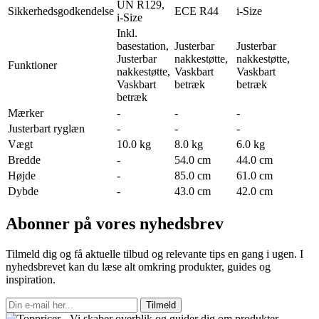
UN R129,
Sikkerhedsgodkendelse
ECE R44
i-Size
i-Size
Inkl.
basestation,
Justerbar
Justerbar
Justerbar
nakkestøtte,
nakkestøtte,
Funktioner
nakkestøtte,
Vaskbart
Vaskbart
Vaskbart
betræk
betræk
betræk
Mærker
-
-
-
Justerbart ryglæn
-
-
-
Vægt
10.0 kg
8.0 kg
6.0 kg
Bredde
-
54.0 cm
44.0 cm
Højde
-
85.0 cm
61.0 cm
Dybde
-
43.0 cm
42.0 cm
Abonner på vores nyhedsbrev
Tilmeld dig og få aktuelle tilbud og relevante tips en gang i ugen. I
nyhedsbrevet kan du læse alt omkring produkter, guides og
inspiration.
Tilmeld