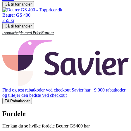
Gå til forhandler
Beurer GS 400
255 kr
Gå til forhandler
i samarbejde med
PriceRunner
Find og test rabatkoder ved checkout
Savier har +9.000 rabatkoder
og tilføjer den bedste ved checkout
Få Rabatkoder
Fordele
Her kan du se hvilke fordele Beurer GS400 har.