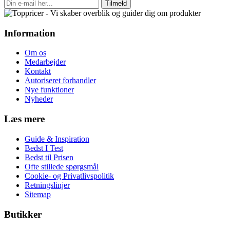
Tilmeld
Information
Om os
Medarbejder
Kontakt
Autoriseret forhandler
Nye funktioner
Nyheder
Læs mere
Guide & Inspiration
Bedst I Test
Bedst til Prisen
Ofte stillede spørgsmål
Cookie- og Privatlivspolitik
Retningslinjer
Sitemap
Butikker