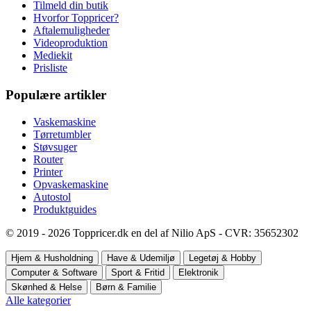
Tilmeld din butik
Hvorfor Toppricer?
Aftalemuligheder
Videoproduktion
Mediekit
Prisliste
Populære artikler
Vaskemaskine
Tørretumbler
Støvsuger
Router
Printer
Opvaskemaskine
Autostol
Produktguides
© 2019 - 2026 Toppricer.dk en del af Nilio ApS - CVR: 35652302
Hjem & Husholdning
Have & Udemiljø
Legetøj & Hobby
Computer & Software
Sport & Fritid
Elektronik
Skønhed & Helse
Børn & Familie
Alle kategorier