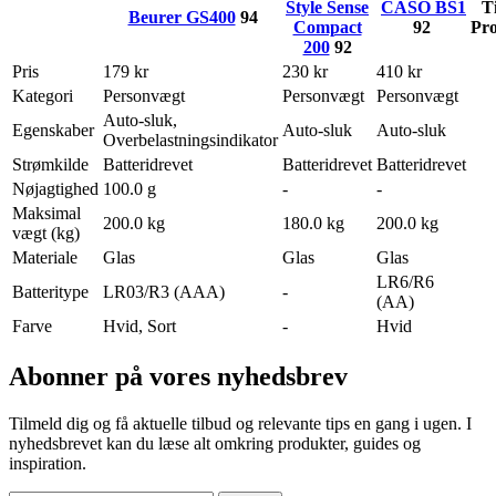
Style Sense
CASO BS1
Ti
Beurer GS400
94
Compact
92
Pr
200
92
Pris
179 kr
230 kr
410 kr
Kategori
Personvægt
Personvægt
Personvægt
Auto-sluk,
Egenskaber
Auto-sluk
Auto-sluk
Overbelastningsindikator
Strømkilde
Batteridrevet
Batteridrevet
Batteridrevet
Nøjagtighed
100.0 g
-
-
Maksimal
200.0 kg
180.0 kg
200.0 kg
vægt (kg)
Materiale
Glas
Glas
Glas
LR6/R6
Batteritype
LR03/R3 (AAA)
-
(AA)
Farve
Hvid, Sort
-
Hvid
Abonner på vores nyhedsbrev
Tilmeld dig og få aktuelle tilbud og relevante tips en gang i ugen. I
nyhedsbrevet kan du læse alt omkring produkter, guides og
inspiration.