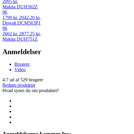
2095 kr.
Makita DUH502Z
96
1799 kr.
2042.20 kr.
Dewalt DCM563P1
96
2662 kr.
2877.25 kr.
Makita DUH751Z
Anmeldelser
Brugere
Video
4.7
ud af
529
brugere
Bedøm produktet
Hvad synes du om produktet?
Anmeldelserne kommer fra: