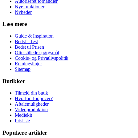
Autoriseret forhandler
Nye funktioner
Nyheder
Læs mere
Guide & Inspiration
Bedst I Test
Bedst til Prisen
Ofte stillede spørgsmål
Cookie- og Privatlivspolitik
Retningslinjer
Sitemap
Butikker
Tilmeld din butik
Hvorfor Toppricer?
Aftalemuligheder
Videoproduktion
Mediekit
Prisliste
Populære artikler