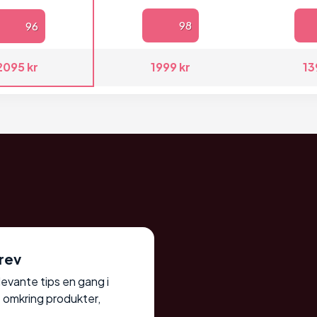
98
96
2095 kr
1999 kr
13
rev
elevante tips en gang i
 omkring produkter,