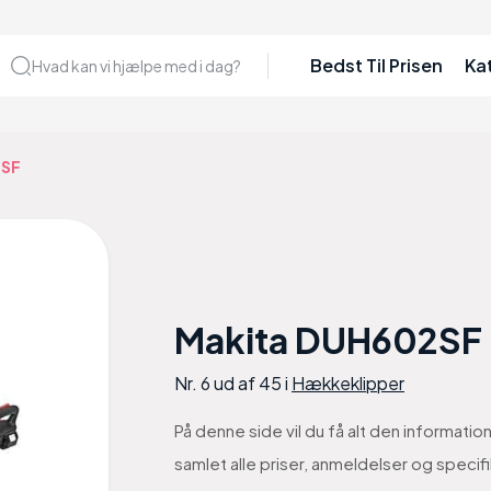
Bedst Til Prisen
Ka
Hvad kan vi hjælpe med i dag?
2SF
Makita DUH602SF
Nr. 6 ud af 45 i
Hækkeklipper
På denne side vil du få alt den informati
samlet alle priser, anmeldelser og speci