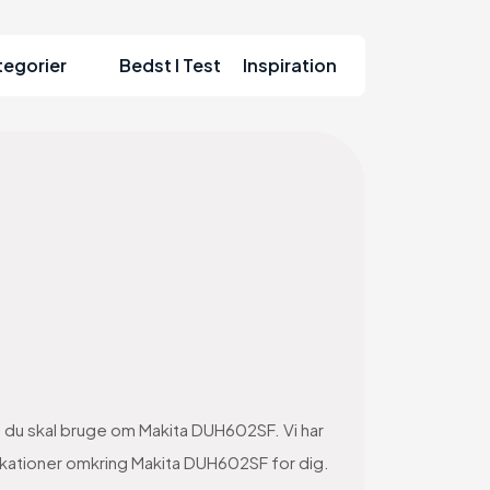
tegorier
Bedst I Test
Inspiration
on du skal bruge om Makita DUH602SF. Vi har
fikationer omkring Makita DUH602SF for dig.