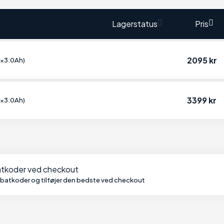
Lagerstatus
Pris
2095 kr
1x3.0Ah)
3399 kr
1x3.0Ah)
batkoder ved checkout
abatkoder og tilføjer den bedste ved checkout