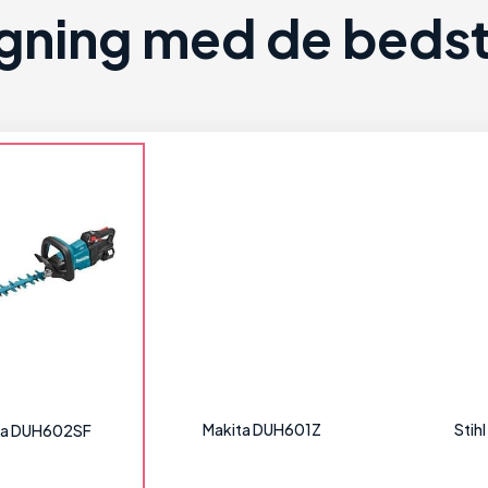
ning med de bedste
Makita DUH601Z
Stih
ta DUH602SF