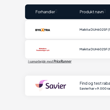
Forhandler
Produkt navn
Makita DUH602SF (
Makita DUH602SF (
i samarbejde med
PriceRunner
Find og test ra
Savier har +9.000 r