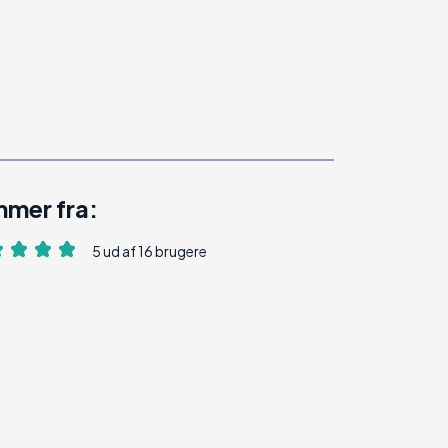
mer fra:
5 ud af 16 brugere