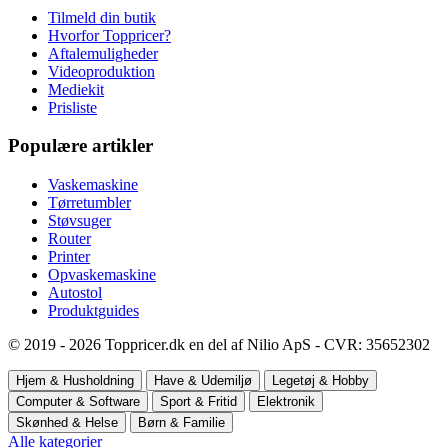
Tilmeld din butik
Hvorfor Toppricer?
Aftalemuligheder
Videoproduktion
Mediekit
Prisliste
Populære artikler
Vaskemaskine
Tørretumbler
Støvsuger
Router
Printer
Opvaskemaskine
Autostol
Produktguides
© 2019 - 2026 Toppricer.dk en del af Nilio ApS - CVR: 35652302
Hjem & Husholdning
Have & Udemiljø
Legetøj & Hobby
Computer & Software
Sport & Fritid
Elektronik
Skønhed & Helse
Børn & Familie
Alle kategorier