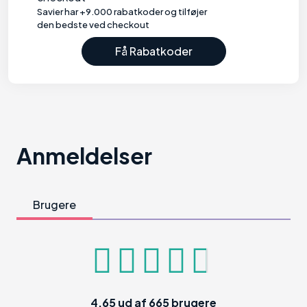
Savier har +9.000 rabatkoder og tilføjer
den bedste ved checkout
Få Rabatkoder
Anmeldelser
Brugere
4.65
ud af
665
brugere