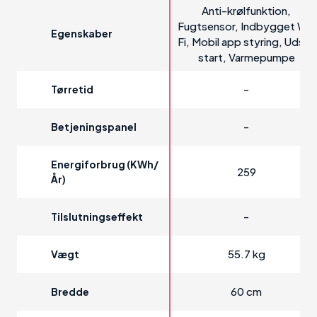
Anti-krølfunktion,
Fugtsensor, Indbygget Wi-
Egenskaber
Fi, Mobil app styring, Udsat
start, Varmepumpe
-
Tørretid
-
Betjeningspanel
Energiforbrug (kWh/
259
År)
-
Tilslutningseffekt
55.7 kg
Vægt
60 cm
Bredde