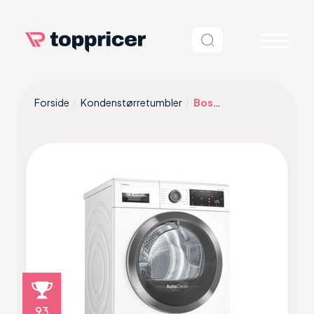
Forside
Kondenstørretumbler
Bosch WTX8HKL9SN Hvid
93