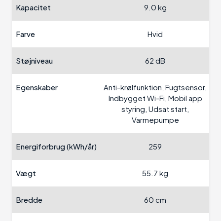
Kapacitet
9.0 kg
Farve
Hvid
Støjniveau
62 dB
Egenskaber
Anti-krølfunktion, Fugtsensor,
Indbygget Wi-Fi, Mobil app
styring, Udsat start,
Varmepumpe
Energiforbrug (kWh/år)
259
Vægt
55.7 kg
Bredde
60 cm