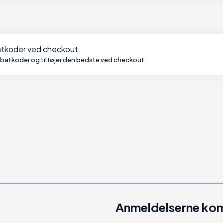
batkoder ved checkout
abatkoder og tilføjer den bedste ved checkout
Anmeldelserne kom