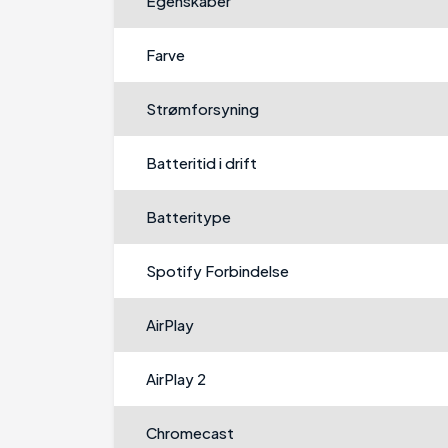
Egenskaber
Farve
Strømforsyning
Batteritid i drift
Batteritype
Spotify Forbindelse
AirPlay
AirPlay 2
Chromecast