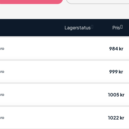
Lagerstatus
Pris
984 kr
cro
999 kr
cro
1005 kr
cro
1022 kr
cro