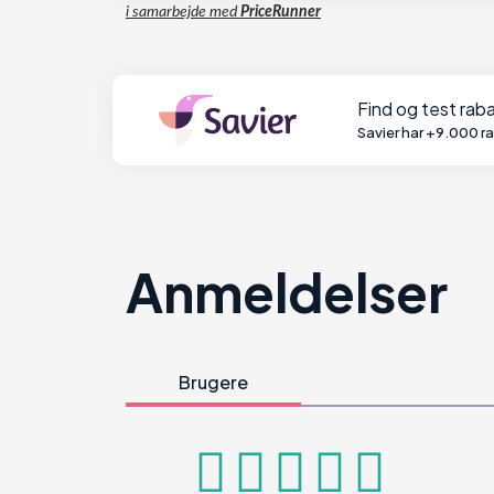
i samarbejde med
PriceRunner
Find og test ra
Savier har +9.000 r
Anmeldelser
Brugere