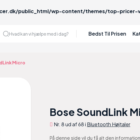
cer.dk/public_html/wp-content/themes/top-pricer-v
Bedst Til Prisen
Ka
Hvad kan vi hjælpe med i dag?
dLink Micro
Bose SoundLink M
Nr. 8 ud af 68 i
Bluetooth Højtaler
På denne side vil du få alt den informati