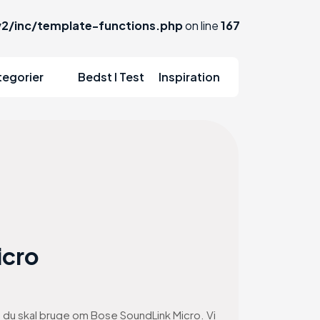
2/inc/template-functions.php
on line
167
tegorier
Bedst I Test
Inspiration
icro
on du skal bruge om Bose SoundLink Micro. Vi