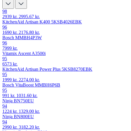
98
2939 kr.
2995.67 kr.
KitchenAid Artisan K400 5KSB4026EBK
96
1690 kr.
2176.80 kr.
Bosch MMBH4P3W
96
7999 kr.
Vitamix Ascent A3500i
95
6573 kr.
KitchenAid Artisan Power Plus 5KSB8270EBK
95
1999 kr.
2274.00 kr.
Bosch VitaBoost MMBH6P6B
95
991 kr.
1031.60 kr.
Ninja BN750EU
94
1224 kr.
1329.00 kr.
Ninja BN800EU
94
2990 kr.
3182.20 kr.