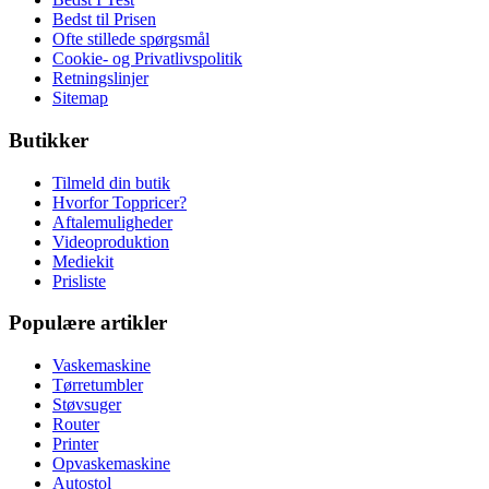
Bedst til Prisen
Ofte stillede spørgsmål
Cookie- og Privatlivspolitik
Retningslinjer
Sitemap
Butikker
Tilmeld din butik
Hvorfor Toppricer?
Aftalemuligheder
Videoproduktion
Mediekit
Prisliste
Populære artikler
Vaskemaskine
Tørretumbler
Støvsuger
Router
Printer
Opvaskemaskine
Autostol