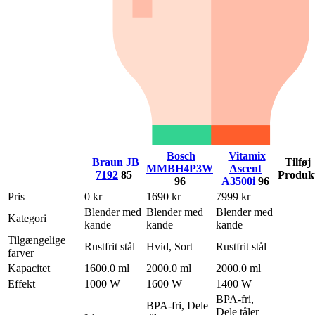
Bosch
Vitamix
Braun JB
Tilføj
MMBH4P3W
Ascent
7192
85
Produk
96
A3500i
96
Pris
0 kr
1690 kr
7999 kr
Blender med
Blender med
Blender med
Kategori
kande
kande
kande
Tilgængelige
Rustfrit stål
Hvid, Sort
Rustfrit stål
farver
Kapacitet
1600.0 ml
2000.0 ml
2000.0 ml
Effekt
1000 W
1600 W
1400 W
BPA-fri,
BPA-fri, Dele
Dele tåler