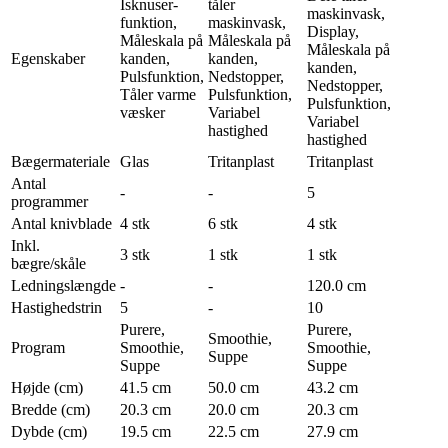
Isknuser-
tåler
maskinvask,
funktion,
maskinvask,
Display,
Måleskala på
Måleskala på
Måleskala på
Egenskaber
kanden,
kanden,
kanden,
Pulsfunktion,
Nedstopper,
Nedstopper,
Tåler varme
Pulsfunktion,
Pulsfunktion,
væsker
Variabel
Variabel
hastighed
hastighed
Bægermateriale
Glas
Tritanplast
Tritanplast
Antal
-
-
5
programmer
Antal knivblade
4 stk
6 stk
4 stk
Inkl.
3 stk
1 stk
1 stk
bægre/skåle
Ledningslængde
-
-
120.0 cm
Hastighedstrin
5
-
10
Purere,
Purere,
Smoothie,
Program
Smoothie,
Smoothie,
Suppe
Suppe
Suppe
Højde (cm)
41.5 cm
50.0 cm
43.2 cm
Bredde (cm)
20.3 cm
20.0 cm
20.3 cm
Dybde (cm)
19.5 cm
22.5 cm
27.9 cm