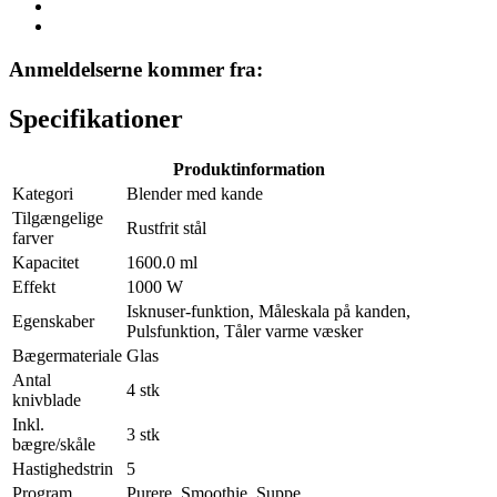
Anmeldelserne kommer fra:
Specifikationer
Produktinformation
Kategori
Blender med kande
Tilgængelige
Rustfrit stål
farver
Kapacitet
1600.0 ml
Effekt
1000 W
Isknuser-funktion, Måleskala på kanden,
Egenskaber
Pulsfunktion, Tåler varme væsker
Bægermateriale
Glas
Antal
4 stk
knivblade
Inkl.
3 stk
bægre/skåle
Hastighedstrin
5
Program
Purere, Smoothie, Suppe