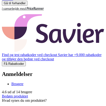
Gå til forhandler
i samarbejde med
PriceRunner
Find og test rabatkoder ved checkout
Savier har +9.000 rabatkoder
og tilføjer den bedste ved checkout
Få Rabatkoder
Anmeldelser
Brugere
4.6
ud af
14
brugere
Bedøm produktet
Hvad synes du om produktet?