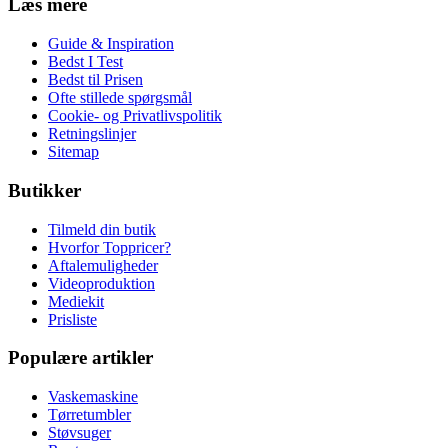
Læs mere
Guide & Inspiration
Bedst I Test
Bedst til Prisen
Ofte stillede spørgsmål
Cookie- og Privatlivspolitik
Retningslinjer
Sitemap
Butikker
Tilmeld din butik
Hvorfor Toppricer?
Aftalemuligheder
Videoproduktion
Mediekit
Prisliste
Populære artikler
Vaskemaskine
Tørretumbler
Støvsuger