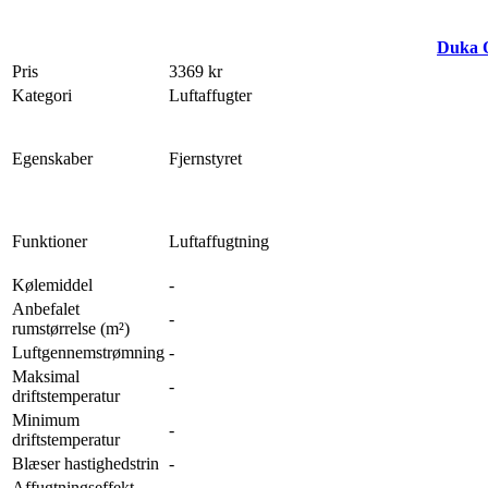
Duka 
Pris
3369 kr
Kategori
Luftaffugter
Egenskaber
Fjernstyret
Funktioner
Luftaffugtning
Kølemiddel
-
Anbefalet
-
rumstørrelse (m²)
Luftgennemstrømning
-
Maksimal
-
driftstemperatur
Minimum
-
driftstemperatur
Blæser hastighedstrin
-
Affugtningseffekt
-