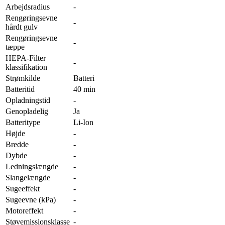
Arbejdsradius
-
Rengøringsevne
-
hårdt gulv
Rengøringsevne
-
tæppe
HEPA-Filter
-
klassifikation
Strømkilde
Batteri
Batteritid
40 min
Opladningstid
-
Genopladelig
Ja
Batteritype
Li-Ion
Højde
-
Bredde
-
Dybde
-
Ledningslængde
-
Slangelængde
-
Sugeeffekt
-
Sugeevne (kPa)
-
Motoreffekt
-
Støvemissionsklasse
-