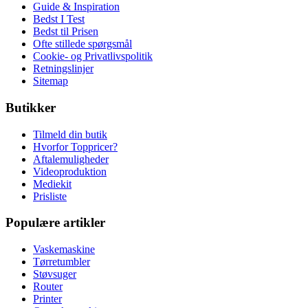
Guide & Inspiration
Bedst I Test
Bedst til Prisen
Ofte stillede spørgsmål
Cookie- og Privatlivspolitik
Retningslinjer
Sitemap
Butikker
Tilmeld din butik
Hvorfor Toppricer?
Aftalemuligheder
Videoproduktion
Mediekit
Prisliste
Populære artikler
Vaskemaskine
Tørretumbler
Støvsuger
Router
Printer