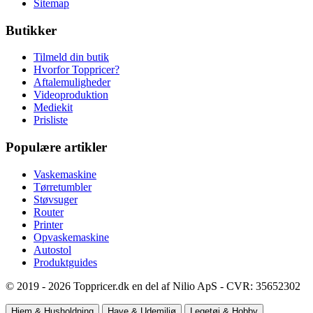
Sitemap
Butikker
Tilmeld din butik
Hvorfor Toppricer?
Aftalemuligheder
Videoproduktion
Mediekit
Prisliste
Populære artikler
Vaskemaskine
Tørretumbler
Støvsuger
Router
Printer
Opvaskemaskine
Autostol
Produktguides
© 2019 - 2026 Toppricer.dk en del af Nilio ApS - CVR: 35652302
Hjem & Husholdning
Have & Udemiljø
Legetøj & Hobby