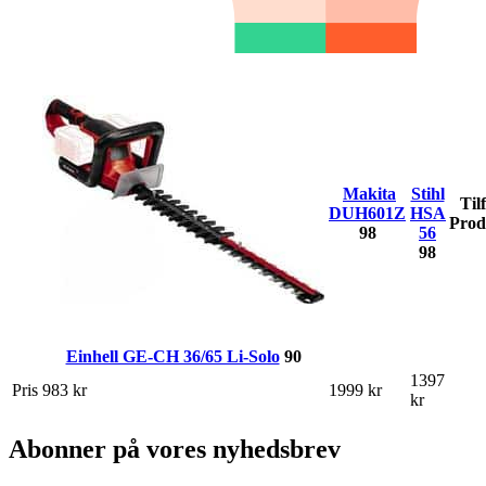
Makita
Stihl
Til
DUH601Z
HSA
Prod
98
56
98
Einhell GE-CH 36/65 Li-Solo
90
1397
Pris
983 kr
1999 kr
kr
Abonner på vores nyhedsbrev