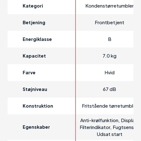
Kondenstørretumbler
Kategori
Frontbetjent
Betjening
B
Energiklasse
7.0 kg
Kapacitet
Hvid
Farve
67 dB
Støjniveau
Fritstående tørretumbler
Konstruktion
Anti-krølfunktion, Display,
Egenskaber
Filterindikator, Fugtsensor,
Udsat start