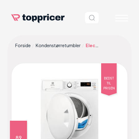
Forside
Kondenstørretumbler
Electrolux EW2C327R1 Hvid
BEDST
TIL
PRISEN
89