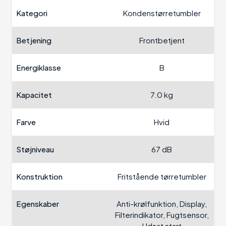
Kategori
Kondenstørretumbler
Betjening
Frontbetjent
Energiklasse
B
Kapacitet
7.0 kg
Farve
Hvid
Støjniveau
67 dB
Konstruktion
Fritstående tørretumbler
Egenskaber
Anti-krølfunktion, Display,
Filterindikator, Fugtsensor,
Udsat start