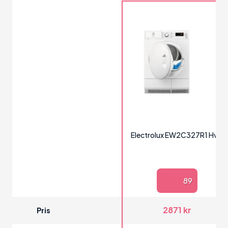
Electrolux EW2C327R1 Hvid
89
2871 kr
Pris