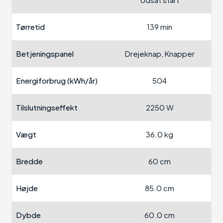
Tørretid
139 min
Betjeningspanel
Drejeknap, Knapper
Energiforbrug (kWh/år)
504
Tilslutningseffekt
2250 W
Vægt
36.0 kg
Bredde
60 cm
Højde
85.0 cm
Dybde
60.0 cm