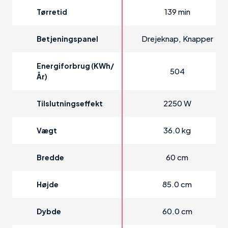
139 min
Tørretid
Drejeknap, Knapper
Betjeningspanel
Energiforbrug (kWh/
504
År)
2250 W
Tilslutningseffekt
36.0 kg
Vægt
60 cm
Bredde
85.0 cm
Højde
60.0 cm
Dybde