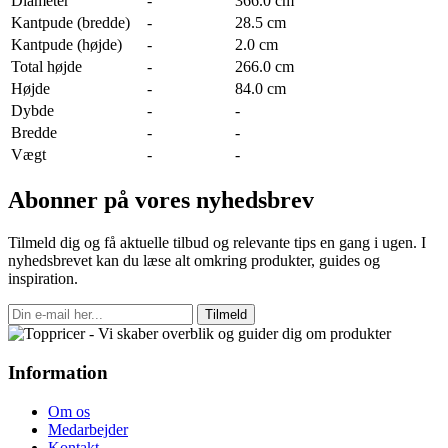
Diameter
-
366.0 cm
Kantpude (bredde)
-
28.5 cm
Kantpude (højde)
-
2.0 cm
Total højde
-
266.0 cm
Højde
-
84.0 cm
Dybde
-
-
Bredde
-
-
Vægt
-
-
Abonner på vores nyhedsbrev
Tilmeld dig og få aktuelle tilbud og relevante tips en gang i ugen. I
nyhedsbrevet kan du læse alt omkring produkter, guides og
inspiration.
Tilmeld
Information
Om os
Medarbejder
Kontakt