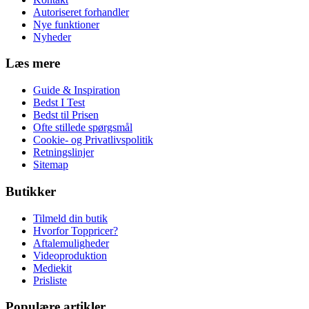
Autoriseret forhandler
Nye funktioner
Nyheder
Læs mere
Guide & Inspiration
Bedst I Test
Bedst til Prisen
Ofte stillede spørgsmål
Cookie- og Privatlivspolitik
Retningslinjer
Sitemap
Butikker
Tilmeld din butik
Hvorfor Toppricer?
Aftalemuligheder
Videoproduktion
Mediekit
Prisliste
Populære artikler