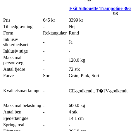
Exit Silhouette Trampoline 366
98
Pris
645 kr
3399 kr
Til nedgravning
-
Nej
Form
Rektangulær
Rund
Inklusiv
-
Ja
sikkerhedsnet
Inklusiv stige
-
-
Maksimal
-
120.0 kg
personvægt
Antal fjedre
-
72 stk
Farve
Sort
Grøn, Pink, Sort
Kvalitetsmærkninger
-
CE-godkendt, T�?V-godkendt
Maksimal belastning
-
600.0 kg
Antal ben
-
4 stk
Fjederlængde
-
14.1 cm
Springareal
-
-