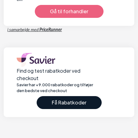
Gå til forhandler
i samarbejde med
PriceRunner
Find og test rabatkoder ved
checkout
Savier har +9.000 rabatkoder og tilføjer
den bedste ved checkout
Få Rabatkoder