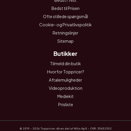
Bedst I Test
Bedst til Prisen
Ofte stillede spørgsmål
Cookie- og Privatlivspolitik
Retningslinjer
Sitemap
Butikker
Tilmeld din butik
Hvorfor Toppricer?
Aftalemuligheder
Videoproduktion
Mediekit
Prisliste
© 2019 - 2026 Toppricer.dk en del af Nilio ApS - CVR: 35652302