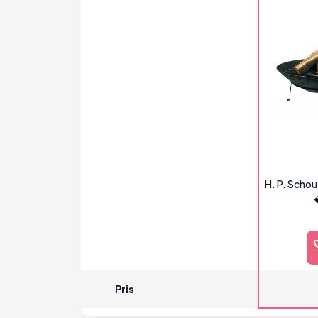
H. P. Scho
Pris