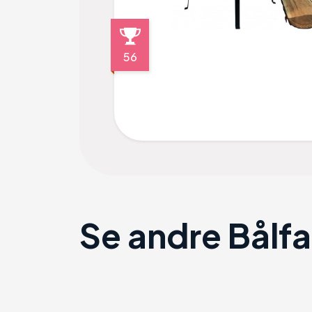
56
Se andre Bålf