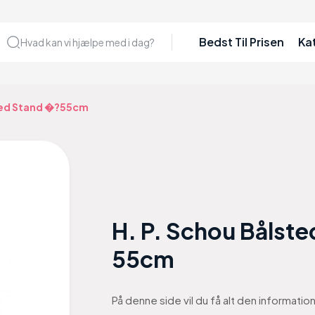
Bedst Til Prisen
Ka
Hvad kan vi hjælpe med i dag?
Med Stand �?55cm
H. P. Schou Bålst
55cm
På denne side vil du få alt den informati