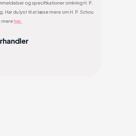
anmeldelser og specifikationer omkring H. P.
Har du lyst til at læse mere om H. P. Schou
e mere
her.
orhandler