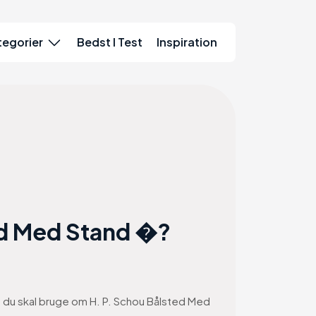
tegorier
Bedst I Test
Inspiration
ed Med Stand �?
on du skal bruge om H. P. Schou Bålsted Med