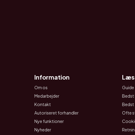
Information
Læs
Om os
Guide 
Medarbejder
Bedst 
Kontakt
Bedst t
Autoriseret forhandler
Ofte s
Nye funktioner
Cookie
Nyheder
Retnin