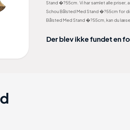
Stand �?55cm. Vi har samlet alle priser, 
Schou Bålsted Med Stand �?55cm for dig. 
Bålsted Med Stand �?55cm, kan du læs
Der blev ikke fundet en f
ad