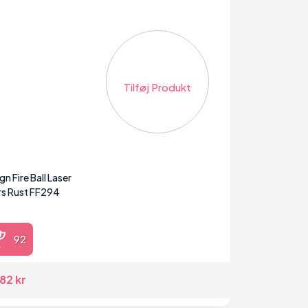
Tilføj Produkt
n Fire Ball Laser
rs Rust FF294
92
82 kr