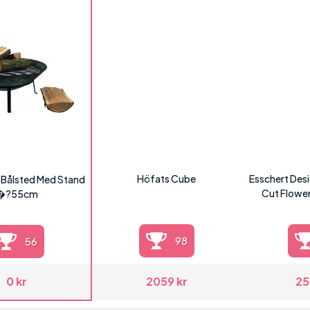
Höfats Cube
Esschert Desig
u Bålsted Med Stand
Cut Flowe
�?55cm
98
56
0 kr
2059 kr
25