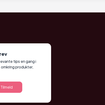
rev
elevante tips en gang i
 omkring produkter,
Tilmeld