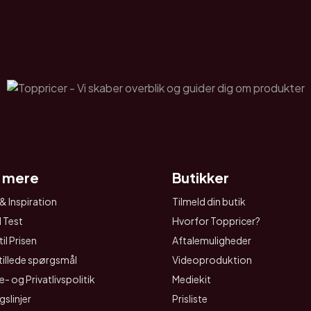
 mere
Butikker
& Inspiration
Tilmeld din butik
I Test
Hvorfor Toppricer?
il Prisen
Aftalemuligheder
tillede spørgsmål
Videoproduktion
- og Privatlivspolitik
Mediekit
gslinjer
Prisliste