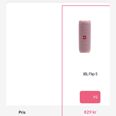
JBL Flip 5
95
829 kr
Pris