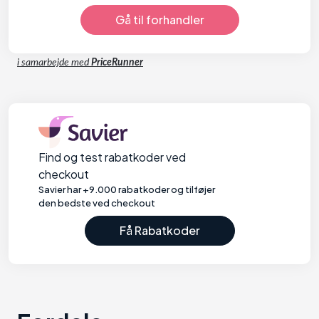
Gå til forhandler
i samarbejde med
PriceRunner
Find og test rabatkoder ved
checkout
Savier har +9.000 rabatkoder og tilføjer
den bedste ved checkout
Få Rabatkoder