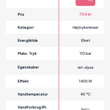
704 kr
Pris
Højtryksrenser
Kategori
Elnet
Energikilde
110 bar
Maks. Tryk
Egenskaber
Jet-dyse
1400 W
Effekt
40 °C
Vandtemperatur
Vandforbrug (pr.
360 L