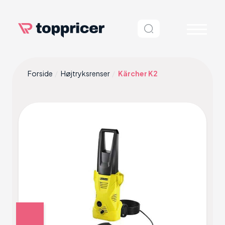
Forside
Højtryksrenser
Kärcher K2