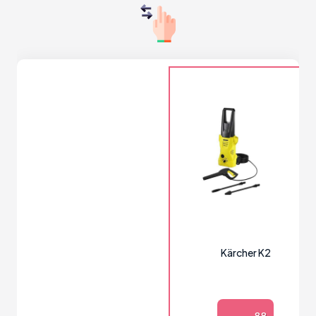
Kärcher K2
88