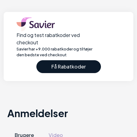
Find og test rabatkoder ved
checkout
Savier har +9.000 rabatkoder og tilføjer
den bedste ved checkout
Få Rabatkoder
Anmeldelser
Brugere
Video