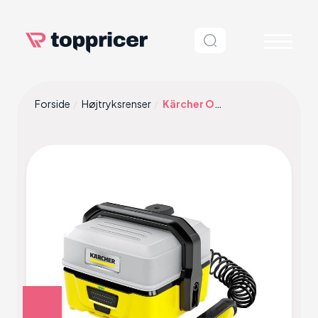
Forside
Højtryksrenser
Kärcher OC 3