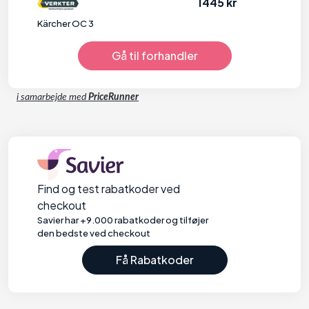
1445 kr
Kärcher OC 3
Gå til forhandler
i samarbejde med
PriceRunner
Find og test rabatkoder ved
checkout
Savier har +9.000 rabatkoder og tilføjer
den bedste ved checkout
Få Rabatkoder