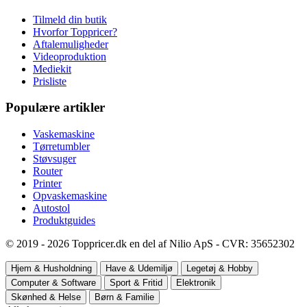
Tilmeld din butik
Hvorfor Toppricer?
Aftalemuligheder
Videoproduktion
Mediekit
Prisliste
Populære artikler
Vaskemaskine
Tørretumbler
Støvsuger
Router
Printer
Opvaskemaskine
Autostol
Produktguides
© 2019 - 2026 Toppricer.dk en del af Nilio ApS - CVR: 35652302
Hjem & Husholdning
Have & Udemiljø
Legetøj & Hobby
Computer & Software
Sport & Fritid
Elektronik
Skønhed & Helse
Børn & Familie