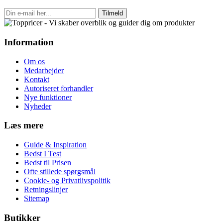
Tilmeld
Information
Om os
Medarbejder
Kontakt
Autoriseret forhandler
Nye funktioner
Nyheder
Læs mere
Guide & Inspiration
Bedst I Test
Bedst til Prisen
Ofte stillede spørgsmål
Cookie- og Privatlivspolitik
Retningslinjer
Sitemap
Butikker