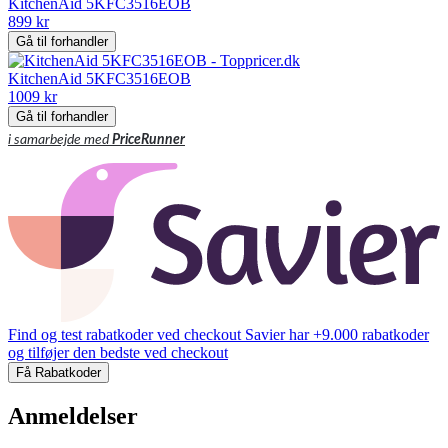
KitchenAid 5KFC3516EOB
899 kr
Gå til forhandler
KitchenAid 5KFC3516EOB
1009 kr
Gå til forhandler
i samarbejde med
PriceRunner
Find og test rabatkoder ved checkout
Savier har +9.000 rabatkoder
og tilføjer den bedste ved checkout
Få Rabatkoder
Anmeldelser