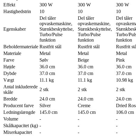
Effekt
300 W
300 W
300 W
Hastighedstrin
10
10
10
Del tåler
Del tåler
Del tåler
opvaskemaskine,
opvaskemaskine,
opvaskema
Egenskaber
Stænkbeskyttelse,
Stænkbeskyttelse,
Stænkbesk
Turbo/Pulse
Turbo/Pulse
Turbo/Pul
funktion
funktion
funktion
Beholdermateriale
Rustfrit stål
Rustfrit stål
Rustfrit st
Materiale
Metal
Metal
Metal
Farve
Sølv
Beige
Pink
Højde
36.0 cm
36.0 cm
36.0 cm
Dybde
37.0 cm
37.0 cm
37.0 cm
Vægt
11.1 kg
11.1 kg
10.98 kg
Antal inkluderede
2 stk
2 stk
2 stk
skåle
Bredde
24.0 cm
24.0 cm
24.0 cm
Producent farve
Silver
Creme
Dried Ros
Ledningslængde
145.0 cm
145.0 cm
106.0 cm
Volume
-
-
-
Skålkapacitet (kg)
-
-
-
Mixerkapacitet
-
-
-