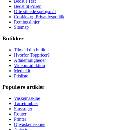
Bedst I Test
Bedst til Prisen
Ofte stillede spørgsmål
Cookie- og Privatlivspolitik
Retningslinjer
Sitemap
Butikker
Tilmeld din butik
Hvorfor Toppricer?
Aftalemuligheder
Videoproduktion
Mediekit
Prisliste
Populære artikler
Vaskemaskine
Tørretumbler
Støvsuger
Router
Printer
Opvaskemaskine
Autostol