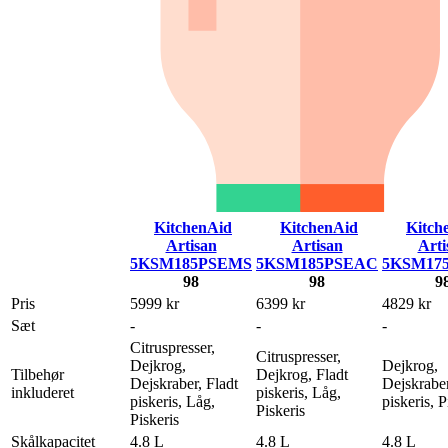
KitchenAid
KitchenAid
Kitch
Artisan
Artisan
Arti
5KSM185PSEMS
5KSM185PSEAC
5KSM17
98
98
9
Pris
5999 kr
6399 kr
4829 kr
Sæt
-
-
-
Citruspresser,
Citruspresser,
Dejkrog,
Dejkrog,
Tilbehør
Dejkrog, Fladt
Dejskraber, Fladt
Dejskraber
inkluderet
piskeris, Låg,
piskeris, Låg,
piskeris, P
Piskeris
Piskeris
Skålkapacitet
4.8 L
4.8 L
4.8 L