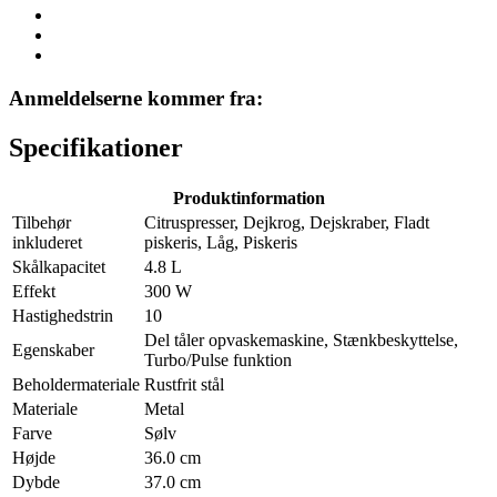
Anmeldelserne kommer fra:
Specifikationer
Produktinformation
Tilbehør
Citruspresser, Dejkrog, Dejskraber, Fladt
inkluderet
piskeris, Låg, Piskeris
Skålkapacitet
4.8 L
Effekt
300 W
Hastighedstrin
10
Del tåler opvaskemaskine, Stænkbeskyttelse,
Egenskaber
Turbo/Pulse funktion
Beholdermateriale
Rustfrit stål
Materiale
Metal
Farve
Sølv
Højde
36.0 cm
Dybde
37.0 cm