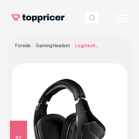
Forside
Gaming Headset
Logitech G635 LightSync
82