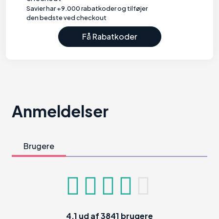
Savier har +9.000 rabatkoder og tilføjer
den bedste ved checkout
Få Rabatkoder
Anmeldelser
Brugere
4.1
ud af
3841
brugere