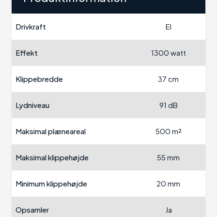
Drivkraft
El
Effekt
1300 watt
Klippebredde
37 cm
Lydniveau
91 dB
Maksimal plæneareal
500 m²
Maksimal klippehøjde
55 mm
Minimum klippehøjde
20 mm
Opsamler
Ja