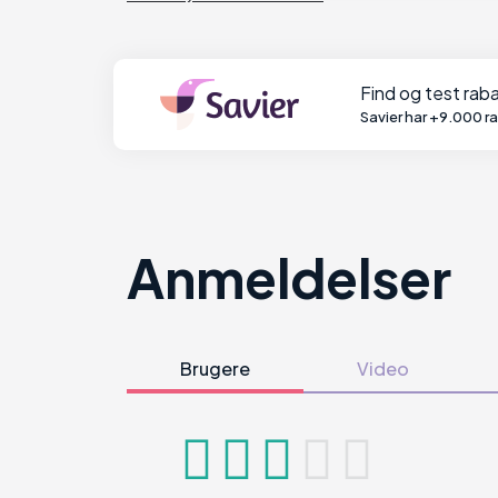
Find og test ra
Savier har +9.000 r
Anmeldelser
Brugere
Video