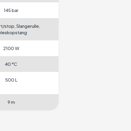
145 bar
rt/stop, Slangerulle,
eleskopstang
2100 W
40 °C
500 L
9 m