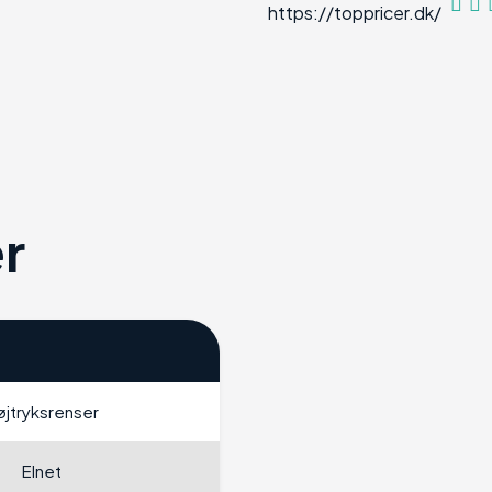
r
øjtryksrenser
Elnet