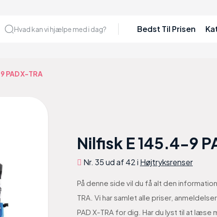
Bedst Til Prisen
Ka
Hvad kan vi hjælpe med i dag?
4-9 PAD X-TRA
Nilfisk E 145.4-9 
Nr. 35 ud af 42 i
Højtryksrenser
På denne side vil du få alt den informatio
TRA. Vi har samlet alle priser, anmeldelse
PAD X-TRA for dig. Har du lyst til at læse