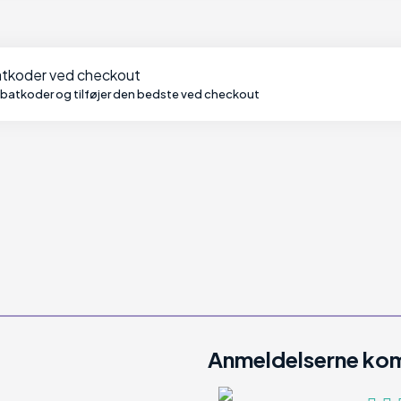
batkoder ved checkout
abatkoder og tilføjer den bedste ved checkout
Anmeldelserne kom