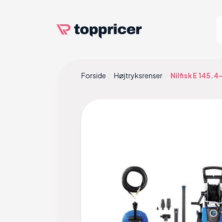
Forside
Højtryksrenser
Nilfisk E 145.