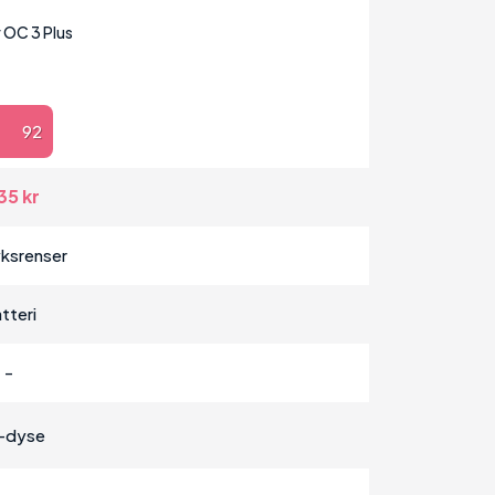
 OC 3 Plus
92
35 kr
yksrenser
tteri
-
-dyse