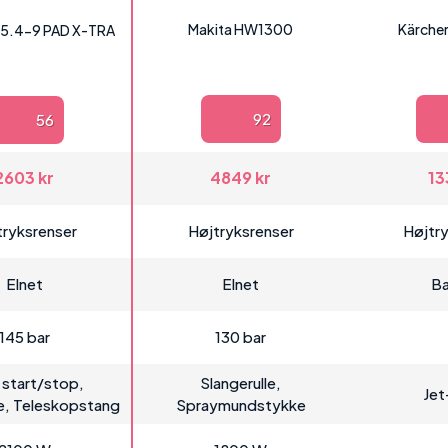
Makita HW1300
Kärcher
 145.4-9 PAD X-TRA
92
56
2603 kr
4849 kr
13
tryksrenser
Højtryksrenser
Højtr
Elnet
Elnet
Ba
145 bar
130 bar
 start/stop,
Slangerulle,
Jet
le, Teleskopstang
Spraymundstykke