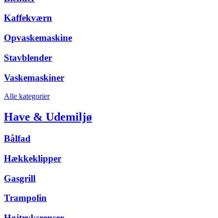
Kaffekværn
Opvaskemaskine
Stavblender
Vaskemaskiner
Alle kategorier
Have & Udemiljø
Bålfad
Hækkeklipper
Gasgrill
Trampolin
Højtryksrenser