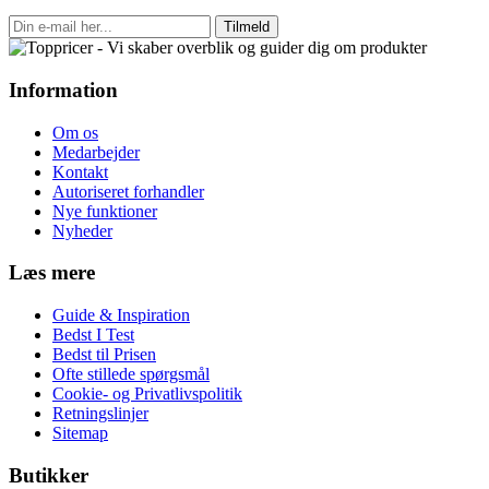
Tilmeld
Information
Om os
Medarbejder
Kontakt
Autoriseret forhandler
Nye funktioner
Nyheder
Læs mere
Guide & Inspiration
Bedst I Test
Bedst til Prisen
Ofte stillede spørgsmål
Cookie- og Privatlivspolitik
Retningslinjer
Sitemap
Butikker