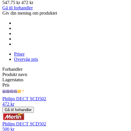
547.75 kr
472 kr
Gå til forhandler
Giv din mening om produktet
Priser
Overvåg pris
Forhandler
Produkt navn
Lagerstatus
Pris
Philips DECT SCD502
472 kr
Gå til forhandler
Philips DECT SCD502
500 kr