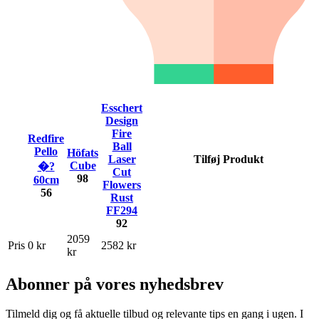
Esschert
Design
Fire
Redfire
Ball
Pello
Höfats
Laser
Tilføj Produkt
Cube
�?
Cut
98
60cm
Flowers
56
Rust
FF294
92
2059
Pris
0 kr
2582 kr
kr
Abonner på vores nyhedsbrev
Tilmeld dig og få aktuelle tilbud og relevante tips en gang i ugen. I