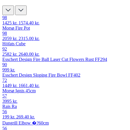
98
1425 kr.
1574.40 kr.
Morsø Fire Pot
98
2059 kr.
2315.00 kr.
Höfats Cube
92
2582 kr.
2640.00 kr.
Esschert Design Fire Ball Laser Cut Flowers Rust FF294
90
999 kr.
Esschert Design Sloping Fire Bowl FF402
72
1449 kr.
1661.40 kr.
Morsø Ignis 45cm
57
3995 kr.
Rais Ra
56
199 kr.
269.40 kr.
Dangrill Elbow �?60cm
56